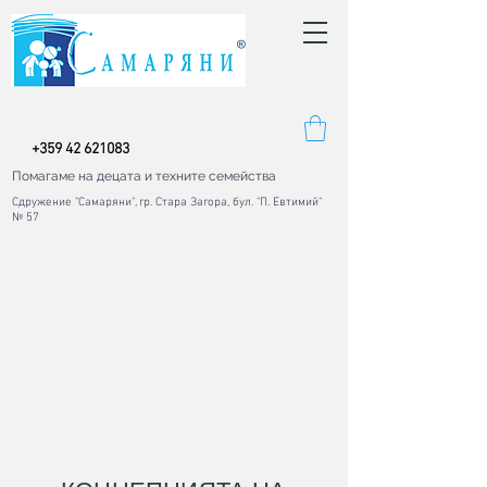
+
359 42
621083
Помагаме на децата и техните семейства
Сдружение "Самаряни", гр. Стара Загора, бул. "П. Евтимий"
№ 57