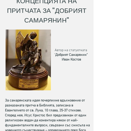
КОНЦЕПЦИЯТА НА
ПРИТЧАТА ЗА "ДОБРИЯТ
САМАРЯНИН"
Автор на статуетката
"
Добрият Самарянин"
Иван Костов
За самарянската идея почерпихме вдъхновение от
разказаната притча в Библията, записана в
Евангелието от св. Лука, 10 глава, 25-37 стихове.
Според нея, Исус Христос бил предизвикан от един
религиозен водач да коментира някои от най-
фундаменталните въпроси, свързани със смисъла на
човешкото съществуване – оправданието пред Бога,