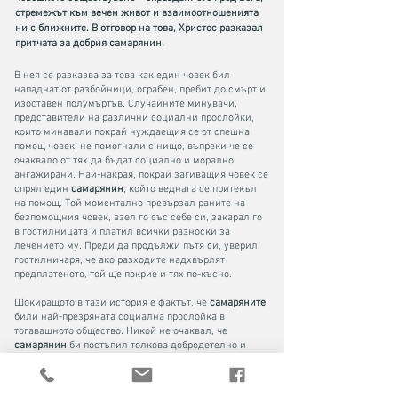
стремежът към вечен живот и взаимоотношенията
ни с ближните. В отговор на това, Христос разказал
притчата за добрия самарянин.
В нея се разказва за това как един човек бил
нападнат от разбойници, ограбен, пребит до смърт и
изоставен полумъртъв. Случайните минувачи,
представители на различни социални прослойки,
които минавали покрай нуждаещия се от спешна
помощ човек, не помогнали с нищо, въпреки че се
очаквало от тях да бъдат социално и морално
ангажирани. Най-накрая, покрай загиващия човек се
спрял един
самарянин
, който веднага се притекъл
на помощ. Той моментално превързал раните на
безпомощния човек, взел го със себе си, закарал го
в гостилницата и платил всички разноски за
лечението му. Преди да продължи пътя си, уверил
гостилничаря, че ако разходите надхвърлят
предплатеното, той ще покрие и тях по-късно.
Шокиращото в тази история е фактът, че
самаряните
били най-презряната социална прослойка в
тогавашното общество. Никой не очаквал, че
самарянин
би постъпил толкова добродетелно и
социално отговорно. Хората смятали, че социалната
ангажираност принадлежи на онзи кръг от хора
(левити, свещеници), които имали обществена