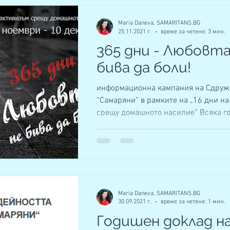
Maria Daneva, SAMARITANS.BG
25.11.2021 г.
време за четене: 3 мин.
365 дни - Любовта
бива да боли!
информационна кампания на Сдруж
“Самаряни” в рамките на „16 дни н
срещу домашното насилие” Всяка го
Сдружение...
Maria Daneva, SAMARITANS.BG
30.09.2021 г.
време за четене: 1 мин.
Годишен доклад н