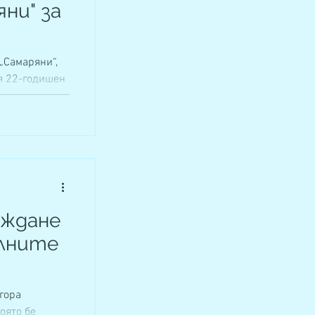
ни" за
„Самаряни“,
я 22-годишен
...
ждане
алните
гора
оято бе