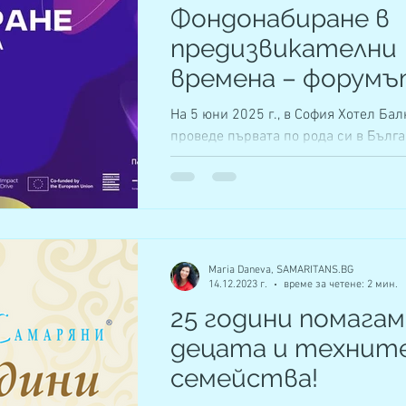
Фондонабиране в
предизвикателни
времена – форумъ
който постави
На 5 юни 2025 г., в София Хотел Бал
фъндрейзинга в ц
проведе първата по рода си в Бълг
Mеждународна конференция по фънд
на промяната
Maria Daneva, SAMARITANS.BG
14.12.2023 г.
време за четене: 2 мин.
25 години помагам
децата и технит
семейства!