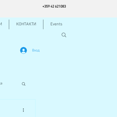
+
359 42
621083
И
КОНТАКТИ
Events
Вход
жа