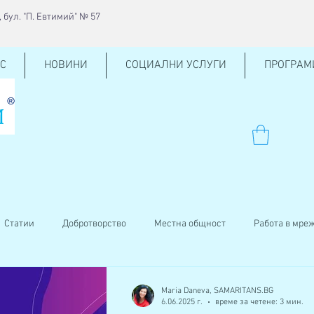
 бул. "П. Евтимий" № 57
С
НОВИНИ
СОЦИАЛНИ УСЛУГИ
ПРОГРАМ
Статии
Добротворство
Местна общност
Работа в мре
ен център
КСО
Внучено на баба
Кръводаряване
Maria Daneva, SAMARITANS.BG
6.06.2025 г.
време за четене: 3 мин.