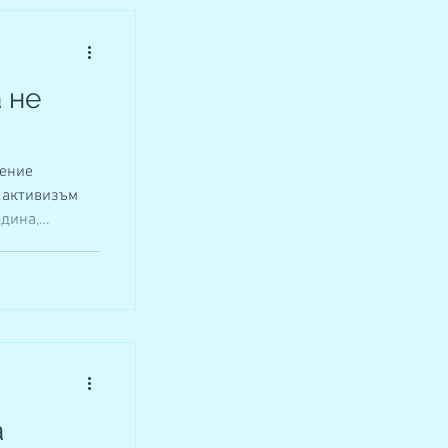
 не
ение
а активизъм
дина,
а