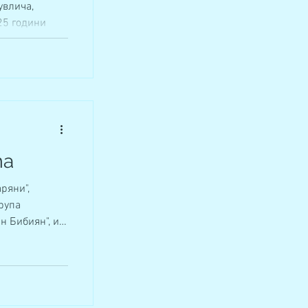
увлича,
 25 години
ара Загора....
та
ряни",
група
н Бибиян", и