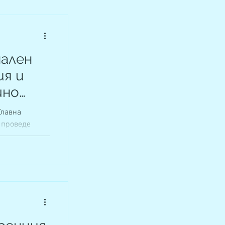
нален
ия и
шно
Главна
 проведе
шното