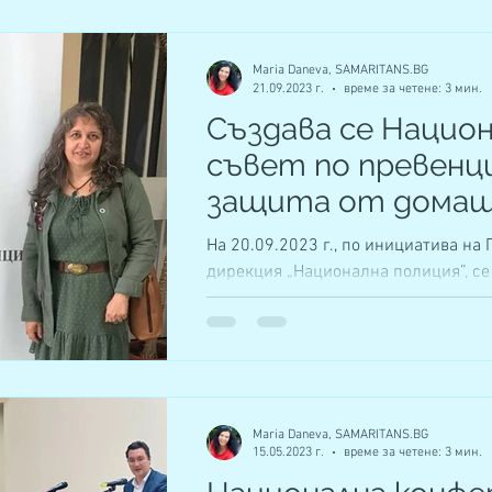
Maria Daneva, SAMARITANS.BG
21.09.2023 г.
време за четене: 3 мин.
Създава се Нацио
съвет по превенц
защита от дома
насилие
На 20.09.2023 г., по инициатива на 
дирекция „Национална полиция”, се
конференция по въпросите на дома
насилие, в...
Maria Daneva, SAMARITANS.BG
15.05.2023 г.
време за четене: 3 мин.