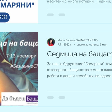
наситени с много истории… Години, в
Maria Daneva, SAMARITANS.BG
7.11.2022 г.
време за четене: 3 мин.
Седмица на баща
За нас, в Сдружение "Самаряни", тем
отговорното бащинство е много важ
работа с деца и семейства виждаме
на...