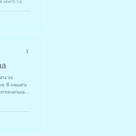
 които са...
та
ата за
на. В нашата
 отпечатъка