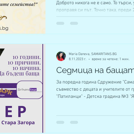
Доброто никога не е само. То търси, 
проправя си път. Точно така, преди
Доброто намира своя пътека тук, в Ст
Maria Daneva, SAMARITANS.BG
8.11.2023 г.
време за четене: 1 мин.
Седмица на баща
За поредна година Сдружение "Сама
съвмество с децата и учителите от 
"Патиланци" - Детска градина №3 "Я
с...