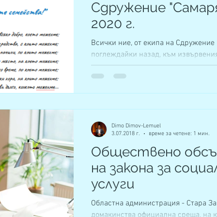
Сдружение "Самаря
2020 г.
Всички ние, от екипа на Сдружение 
поглеждайки назад, към извървени
път, сме изпълнени с благодарност и
Dimo Dimov-Lemuel
3.07.2018 г.
време за четене: 1 мин.
Обществено обсъ
на закона за соци
услуги
Областна администрация - Стара За
домакинства официална среща, на к