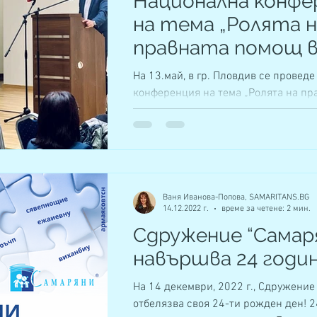
Национална конфе
на тема „Ролята н
правната помощ 
случаите на дома
На 13.май, в гр. Пловдив се провед
насилие..."
конференция на тема „Ролята на пр
в случаите на домашно насилие и на
Ваня Иванова-Попова, SAMARITANS.BG
14.12.2022 г.
време за четене: 2 мин.
Сдружение “Самар
навършва 24 годин
На 14 декември, 2022 г., Сдружение
отбелязва своя 24-ти рожден ден! 2