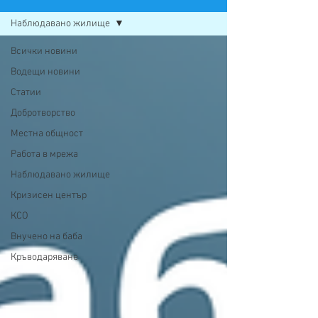
Наблюдавано жилище
Всички новини
Водещи новини
Статии
Добротворство
Местна общност
Работа в мрежа
Наблюдавано жилище
Кризисен център
КСО
Внучено на баба
Кръводаряване