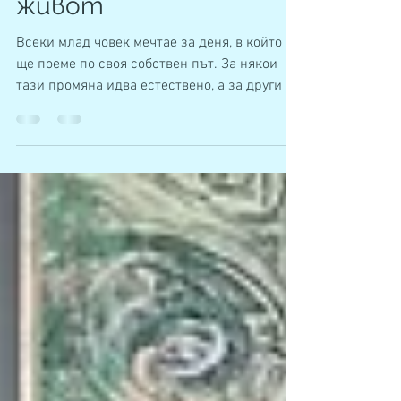
самостоятелен
живот
Всеки млад човек мечтае за деня, в който
ще поеме по своя собствен път. За някои
тази промяна идва естествено, а за други е
свързана с много повече неизвестност,
страхове и предизвикателства. В края на м.
юни, в "Наблюдавано жилище" - Стара
Загора посрещнахме млад човек, който
направи важната крачка от Център за
настаняване от семеен тип (ЦНСТ) към по-
независим живот. Това е преход, който носи
не само нов адрес, но и нови отговорности,
нови умения и ново начало. В НЖ младите