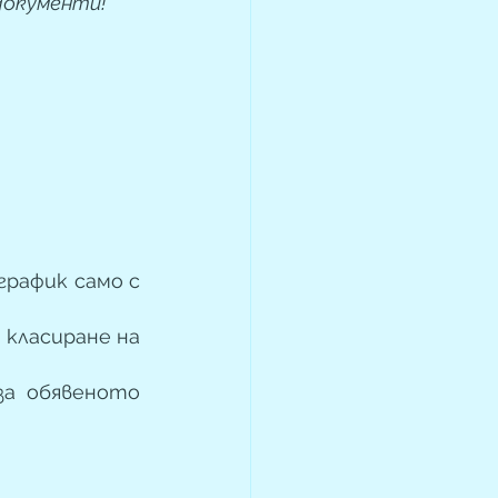
документи!
рафик само с 
класиране на 
а обявеното 