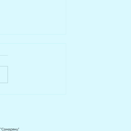
дваща крачка към
остоятелен живот
 "Самаряни"