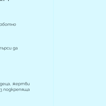
работно 
ърси да 
 деца, жертви 
з подкрепяща 