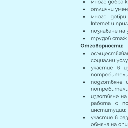
много добра 
отлични умени
много добри 
Internet и при
познаване на
трудов стаж 
Отговорности: 
осъществява
социални услу
участие в и
потребители 
подготвяне и
потребители 
изготвяне на
работа с по
институции;
участие в ра
обмяна на опи