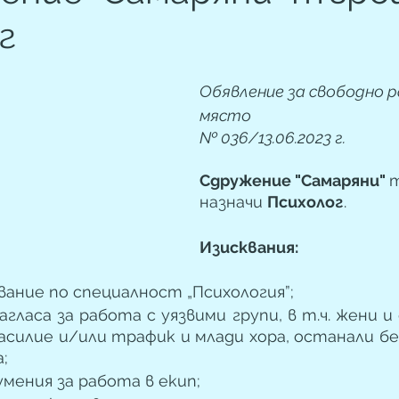
г
Обявление за свободно 
място 
№ 036/13.06.2023 г.
Сдружение "Самаряни" 
т
назначи 
Психолог
.
Изисквания: 
ание по специалност „Психология”; 
гласа за работа с уязвими групи, в т.ч. жени и
асилие и/или трафик и млади хора, останали бе
;
мения за работа в екип;