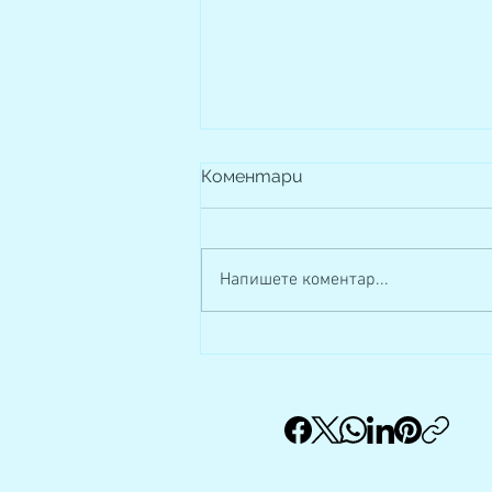
Коментари
Напишете коментар...
Сговорна дружина...
върши чудеса!