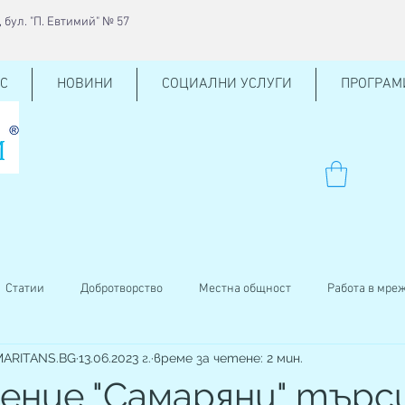
 бул. "П. Евтимий" № 57
С
НОВИНИ
СОЦИАЛНИ УСЛУГИ
ПРОГРАМ
Статии
Добротворство
Местна общност
Работа в мре
AMARITANS.BG
13.06.2023 г.
време за четене: 2 мин.
ен център
КСО
Внучено на баба
Кръводаряване
ение "Самаряни" търс