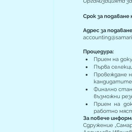
Организацията за
Срок за подаване
Адрес за подаван
accounting@samari
Процедура: 
Прием на док
Първа селекц
Провеждане н
кандидатите,
Финално стан
възможни рез
Прием на док
работно мяст
За повече информ
Сдружение „Самар