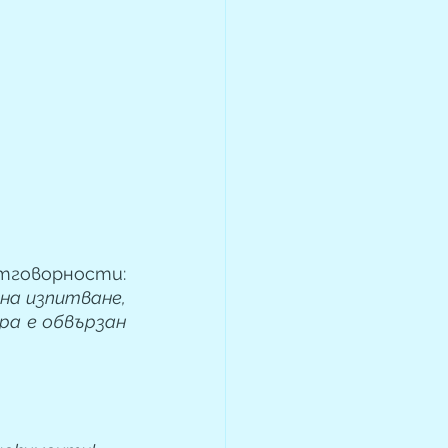
възнаграждение, съответстващо на възлаганите отговорности: 
на изпитване, 
а е обвързан 