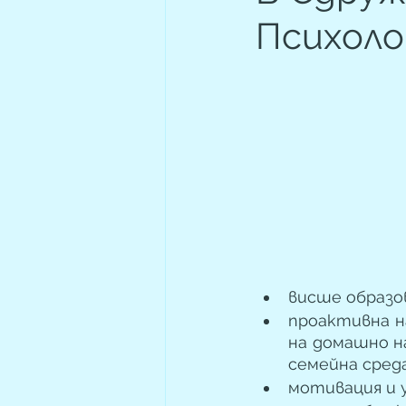
Психоло
висше образов
проактивна на
на домашно н
семейна среда
мотивация и у