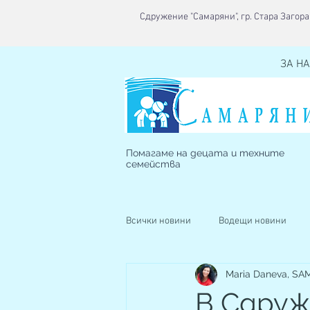
Сдружение "Самаряни", гр. Стара Загора,
ЗА НА
Помагаме на децата и техните
семейства
Всички новини
Водещи новини
Maria Daneva, S
Наблюдавано жилище
Кризис
В Сдруж