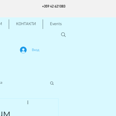
+
359 42
621083
И
КОНТАКТИ
Events
Вход
жа
им