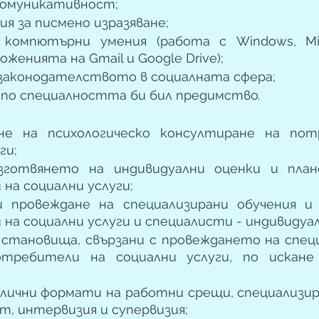
комуникативност; 
я за писмено изразяване;
компютърни умения (работа с Windows, Micros
ложенията на Gmail и Google Drive);
 законодателството в социалната сфера;
по специалността би бил предимство
.
не на психологическо консултиране на пот
ги;
зготвянето на индивидуални оценки и план
на социални услуги;
 провеждане на специализирани обучения и 
на социални услуги и специалисти - индивидуал
 становища, свързани с провеждането на спец
требители на социални услуги, по искане 
злични формати на работни срещи, специализира
т, интервизия и супервизия;