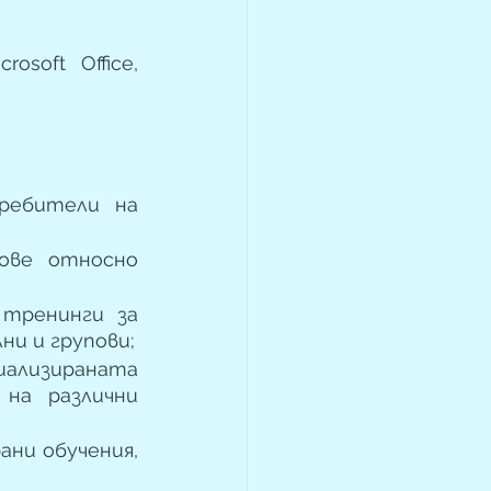
oft Office, 
ребители на 
ове относно 
тренинги за 
ни и групови;
иализираната 
на различни 
ни обучения, 