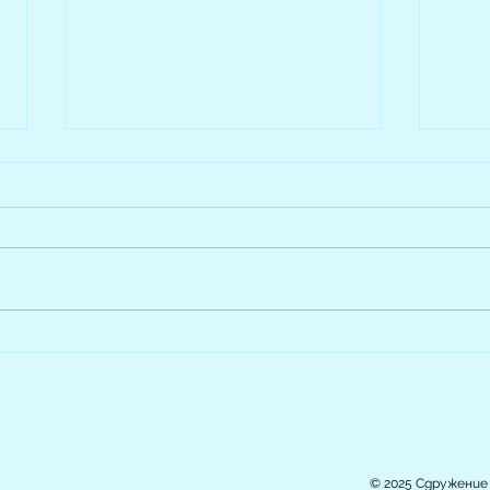
Свободна позиция за
Сле
Сътрудник “Социални
сам
дейности” в Сдружение
“Самаряни”
© 2025 Сдружение