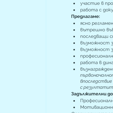
участие в пр
работа с док
Предлагаме: 
ясно регламе
вътрешно във
последващи с
възможност з
възможност з
професионална
работа в дина
първоначалнот
впоследствие 
с резултатите
Задължителни до
Професионалн
Мотивационно