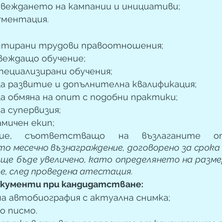
овеждането на кампании и инициативи;
ументация.
нтирани трудови правоотношения; 
еждащо обучение;
пециализирани обучения; 
а развитие и допълнителна квалификация;
а обмяна на опит с подобни практики;
 супервизия; 
мичен екип;
о месечно възнаграждение, договорено за срока 
ще бъде увеличено, като определянето на размер
, след проведена атестация.
кументи при кандидатстване: 
а автобиография с актуална снимка; 
 писмо.