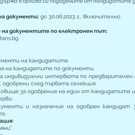
държа в архива си подадените от кандидатите 
 на документи:
 до 30.06.2023 г., включително.
е на документите по електронен път:
tans.bg
ументи на кандидатите.
ия на кандидатите по документи.
а индивидуални интервюта по предварителен г
 одобрени след първата селекция.
овище за одобрение на един от кандидатите и 
ерви.
ументи и назначение на одобрен кандидат з
о.
ация:
яни”