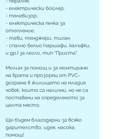
- пералня;
- електрически бойлер;
- телевизор;
- електрическа печка за 
отопление;
- тави, тенджери, тиган;
- спално бельо (чаршафи, калъфки, 
и др.) за легло, тип "Приста".
Молим за помощ и за монтиране 
на врата и прозорец от PVC- 
дограма в жилището на младия 
човек, които са налични, но не са 
поставени на определеното за 
целта място.
Ще бъдем благодарни за всяко 
дарителство, идея, насока, 
помощ!