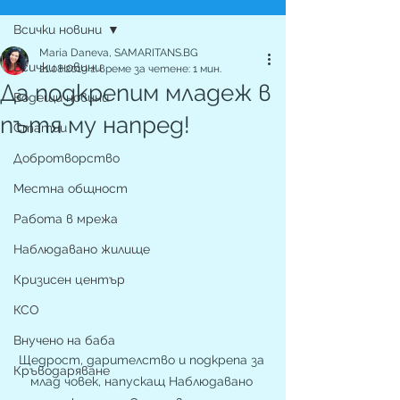
Всички новини
Maria Daneva, SAMARITANS.BG
Всички новини
21.08.2019 г.
време за четене: 1 мин.
Да подкрепим младеж в
Водещи новини
пътя му напред!
Статии
Добротворство
Местна общност
Работа в мрежа
Наблюдавано жилище
Кризисен център
КСО
Внучено на баба
Щедрост, дарителство и подкрепа за 
Кръводаряване
млад човек, напускащ Наблюдавано 