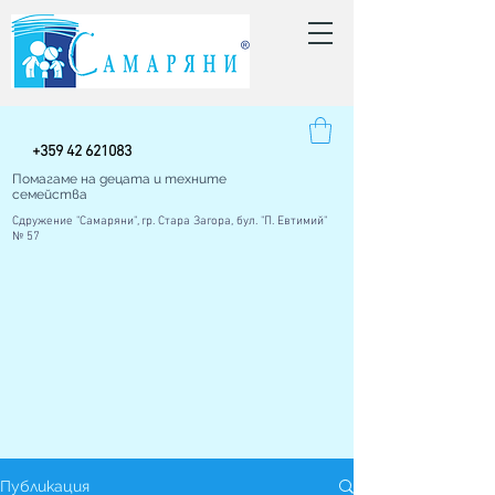
+
359 42
621083
Помагаме на децата и техните
семейства
Сдружение "Самаряни", гр. Стара Загора, бул. "П. Евтимий"
№ 57
Публикация