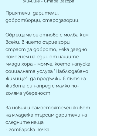
жилище - Стара Загора
Приятели, дарители, 
добротворци, старозагорци,
Обръщаме се отново с молба към 
всеки, в чието сърце гори 
страст за доброто, нека заедно 
помогнем на един от нашите 
млади хора - момче, което напуска 
социалната услуга "Наблюдавано 
жилище",  да продължи в пътя на 
живота си напред с малко по-
голяма увереност!
За новия и самостоятелен живот 
на младежа търсим дарители на 
следните неща:
- готварска печка;