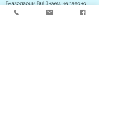
Благодарим Ви! Знаем, че заедно 
можем повече!
Виж всички
Последни публикации