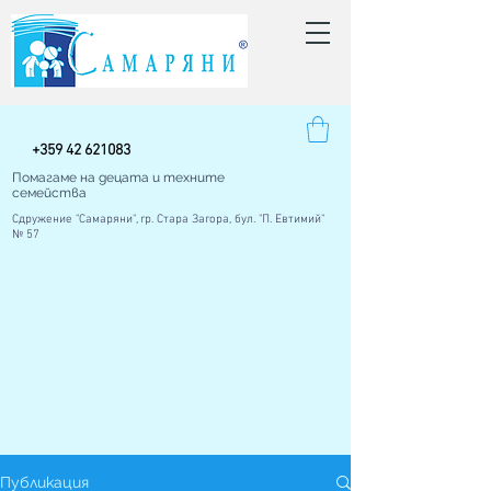
+
359 42
621083
Помагаме на децата и техните
семейства
Сдружение "Самаряни", гр. Стара Загора, бул. "П. Евтимий"
№ 57
Публикация