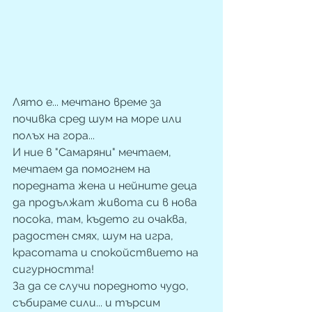
Лято е... мечтано време за 
почивка сред шум на море или 
полъх на гора... 
И ние в "Самаряни" мечтаем, 
мечтаем да помогнем на 
поредната жена и нейните деца 
да продължат живота си в нова 
посока, там, където ги очаква, 
радостен смях, шум на игра, 
красотата и спокойствието на 
сигурността! 
За да се случи поредното чудо, 
събираме сили... и търсим 