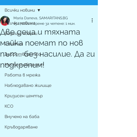
Всички новини
Maria Daneva, SAMARITANS.BG
Всички новини
15.07.2021 г.
време за четене: 1 мин.
Две деца и тяхната
Водещи новини
майка поемат по нов
Статии
път... без насилие. Да ги
Добротворство
подкрепим!
Местна общност
Работа в мрежа
Наблюдавано жилище
Кризисен център
КСО
Внучено на баба
Кръводаряване