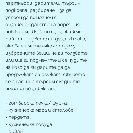
партньори, дарители, търсим 
подкрепа, разбиране..., за да 
успеем да помогнем с 
обзаведеждането на поредния 
нов в дом, в който ще заживеят 
майката с двете си деца. И така, 
ако Вие имате някоя от долу 
изброените вещи, не ги ползвате 
или ще ги подменяте и се чудите 
на кого да ги дарите, за да 
продължат да служат, свъжете 
се с нас, ние търсим следните 
неща за обзавеждане:
- готварска печка/ фурна;
- кухненеска маса и столове;
- пердета;
- кухненеска посуда;
- диван;