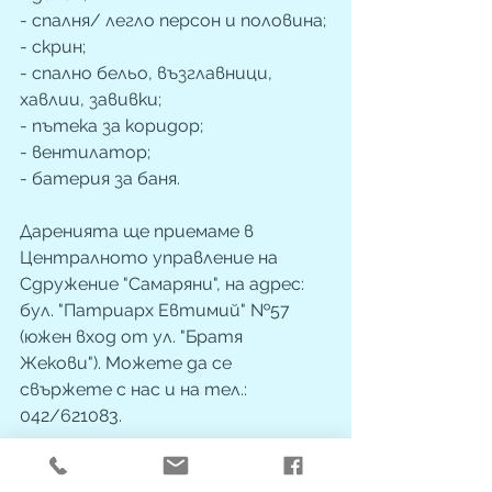
- спалня/ легло персон и половина;
- скрин;
- спално бельо, възглавници, 
хавлии, завивки;
- пътека за коридор;
- вентилатор;
- батерия за баня.
Даренията ще приемаме в 
Централното управление на 
Сдружение "Самаряни", на адрес: 
бул. "Патриарх Евтимий" №57 
(южен вход от ул. "Братя 
Жекови"). Можете да се 
свържете с нас и на тел.: 
042/621083.  
Нека си пожелаем две деца и 