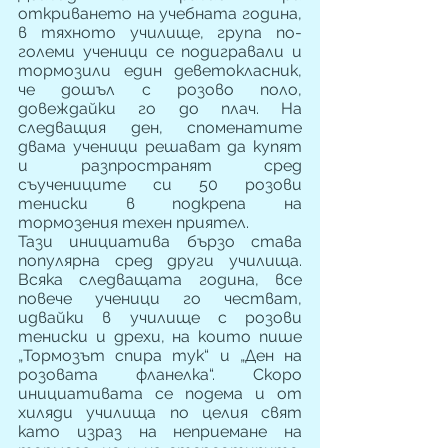
откриването на учебната година, 
в тяхното училище, група по-
големи ученици се подигравали и 
тормозили един деветокласник, 
че дошъл с розово поло, 
довеждайки го до плач. На 
следващия ден, споменатите 
двама ученици решават да купят 
и разпространят сред 
съучениците си 50 розови 
тениски в подкрепа на 
тормозения техен приятел.
Тази инициатива бързо става 
популярна сред други училища. 
Всяка следващата година, все 
повече ученици го честват, 
идвайки в училище с розови 
тениски и дрехи, на които пише  
„Тормозът спира тук“ и „Ден на 
розовата фланелка“. Скоро 
инициативата се подема и от 
хиляди училища по целия свят 
като израз на неприемане на 