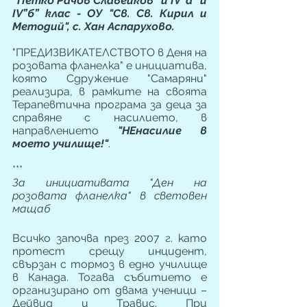
”Петко Рачов Славейков” и IV”а” и 
IV”б” клас - ОУ "Св. Св. Кирил и 
Методий", с. Хан Аспарухово.
"ПРЕДИЗВИКАТЕЛСТВОТО в Деня на 
розовата фланелка" е инициатива, 
която Сдружение "Самаряни" 
реализира, в рамките на своята 
Терапевтична програма за деца за 
справяне с насилието, в 
направлението
 "НЕнасилие в 
моето училище!"
.
***
За инициативата "Ден на 
розовата фланелка" в световен 
мащаб
Всичко започва през 2007 г. като 
протест срещу инцидент, 
свързан с тормоз в едно училище 
в Канада. Тогава събитието е 
организирано от двама ученици – 
Дейвид и Травис. При 