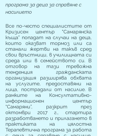
програма за деца за справяне с 
насилието
Все по-често специалистите от 
Кризисен център "Самарянска 
къща” попадат на случаи на деца, 
които оказват тормоз или са 
станали жертви на такъв сред 
свои връстници, в училищната си 
среда или в семейството си. В 
отговор на тази тревожна 
тенденция гражданската 
организация разширява обхвата 
на услугите, предоставяни на 
лица, пострадали от насилие. В 
рамките на Консултативно-
информационeн център 
“Самаряни”, разкрит през 
октомври 2017 г., стартира 
разработването и прилагането в 
практиката на цялостна 
Терапевтична програма за работа 
с деца за справяне с насилие, 