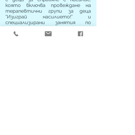
която включва провеждане на 
терапевтични групи за деца  
“Изиграй насилието!” и 
специализирани занятия по 
превенция - “НЕнасилие в моето 
училище!”.
Центърът обединява в себе си 
работата в няколко направления, 
които се развиват в отговор на 
необходимостта от 
предоставяне на социални услуги 
на лица, които се намират в 
рискова ситуация, станали са 
жертва или свидетели на оказано 
насилие или трафик, но не се 
налага за тях да се извършва 
настаняване, както и за лица с 
агресивни прояви, оказващи 
тормоз и насилие. Цел на 
програмата е превенция на 
насилието в училищата, а една 
от основните й задачи е 