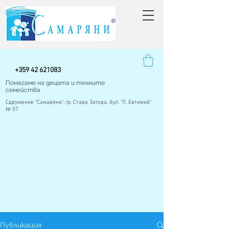
+
359 42
621083
Помагаме на децата и техните
семейства
Сдружение "Самаряни", гр. Стара Загора, бул. "П. Евтимий"
№ 57
Публикация