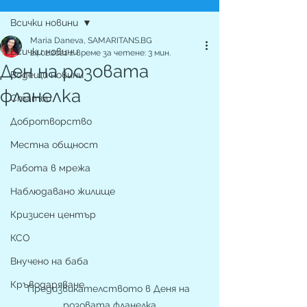
Всички новини
Maria Daneva, SAMARITANS.BG
Всички новини
24.02.2021 г.
време за четене: 3 мин.
Ден на розовата
Водещи новини
фланелка
Статии
Добротворство
Местна общност
Работа в мрежа
Наблюдавано жилище
Кризисен център
КСО
Внучено на баба
Кръводаряване
Предизвикателството в Деня на 
розовата фланелка