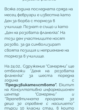
Всяка година последната сряда на 
месец февруари е известна като 
Ден за борба с тормоза в 
училище. Познат е също и като 
„Ден на розовата фланелка“. На 
този ден участниците носят 
розово, за да символизират 
своята позиция и неприемане на 
тормоза в училище.
На 24.02., Сдружение “Самаряни” ще 
отбележи “Деня на розовата 
фланелка” за шеста поредна 
година с 
“
Предизвикателството”. 
Екипът 
на 
Консултативно информационен 
център “Самаряни” и 
“Терапевтичната програма за 
деца за справяне с насилието” 
търси 10 класни стаи, в които 