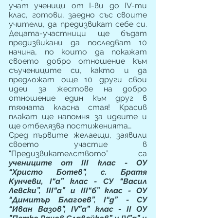
учат ученици от I-ви до IV-ти 
клас, готови, заедно със своите 
учители, да предизвикат себе си. 
Децата-участници ще бъдат 
предизвикани да последват 10 
начина, по които да покажат 
своето добро отношение към 
съучениците си, както и да 
предложат още 10 други свои 
идеи за жестове на добро 
отношение един към друг в 
тяхната класна стая! Красив 
плакат ще напомня за идеите и 
ще отбелязва постиженията…
Сред първите желаещи, заявили 
своето участие в 
“Предизвикателството” са 
учениците от III клас - ОУ 
“Христо Ботев”, с. Братя 
Кунчеви, I“а” клас - СУ “Васил 
Левски”, III“a” и III“б” клас - ОУ 
“Димитър Благоев”, I“д” - СУ 
“Иван Вазов”, IV”а” клас - II ОУ 