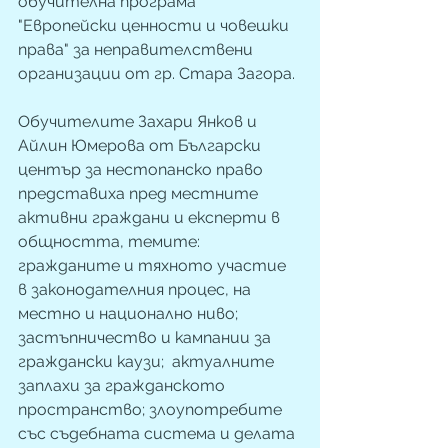
обучителна програма 
"Европейски ценности и човешки 
права" за неправителствени 
организации от гр. Стара Загора.
Обучителите Захари Янков и 
Айлин Юмерова от Български 
център за нестопанско право 
представиха пред местните 
активни граждани и експерти в 
общността, темите: 
гражданите и тяхното участие 
в законодателния процес, на 
местно и национално ниво; 
застъпничество и кампании за 
граждански каузи;  актуалните 
заплахи за гражданското 
пространство; злоупотребите 
със съдебната система и делата 