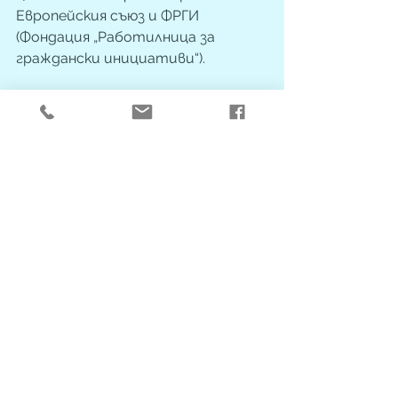
Европейския съюз и ФРГИ 
(Фондация „Работилница за 
граждански инициативи“).
Местна общност
Работа в мрежа
Наблюдавано жилище
Виж всички
Последни публикации