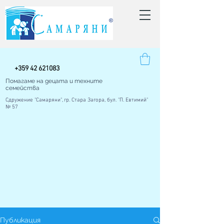
+
359 42
621083
Помагаме на децата и техните
семейства
Сдружение "Самаряни", гр. Стара Загора, бул. "П. Евтимий"
№ 57
Публикация