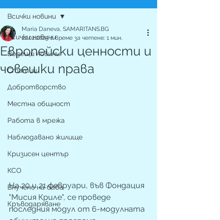
Всички новини
Maria Daneva, SAMARITANS.BG
Всички новини
22.02.2025 г.
време за четене: 1 мин.
Европейски ценности и
Водещи новини
човешки права
Статии
Добротворство
Местна общност
Работа в мрежа
Наблюдавано жилище
Кризисен център
КСО
На 20 и 21 февруари, във Фондация 
Внучено на баба
"Мисия Криле", се проведе 
Кръводаряване
последния модул от 6-модулната 