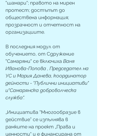
"шамари"; правото на мирен 
протест; достъпът до 
обществена информация; 
прозрачност и отчетност на 
организациите.
В последния модул от 
обучението, от Сдружение 
"Самаряни" се включиха 
Ваня 
Иванова-Попова , Председател на 
УС и Мария Данева, координатор 
дейности - "Публични инициативи" 
и"Самарянска доброволческа 
служба".
„Инициатива "Многообразие в 
действие” се изпълнява в 
рамките на проект „Права и 
ценности“ и е финансирана от 