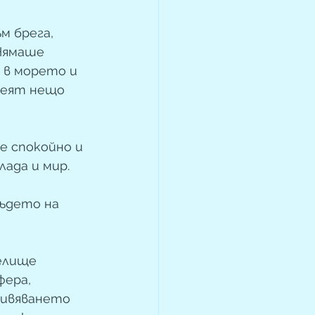
м брега, 
Нямаше 
 в морето и 
веят нещо 
е спокойно и 
ада и мир.
ъдето на 
елище 
фера, 
живяването 