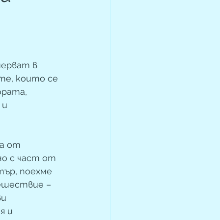
ерват в 
те, които се 
рата, 
 и 
а от 
но с част от 
тър, поехме 
ешествие – 
и 
я и 