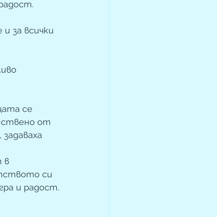
радост.
и за всички 
иво 
цата се 
нствено от 
 задаваха 
 в 
тството си 
ра и радост.