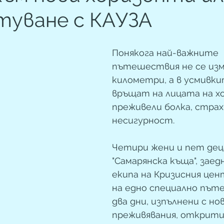
туване с КАУЗА
Понякога най-важните 
пътешествия не се изм
километри, а в усмивки
връщат на лицата на хо
преживели болка, страх
несигурност.
Четири жени и пет дец
"Самарянска къща", заед
екипа на Кризисния цен
на едно специално път
два дни, изпълнени с нов
преживявания, открити