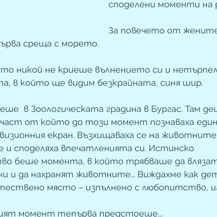
споделени моменти на 
За повечето от жените 
ърва среща с морето.
то никой не криеше вълнението си и нетърпел
а, в който ще видим безкрайната, синя шир. 
еше  в Зоологическата градина в Бургас. Там де
 част от който до този момент познаваха еди
изионния екран. Възхищаваха се на животните,
се и споделяха впечатленията си. Истинско 
во беше момента, в който трябваше да влязат
и и да нахранят животните... Виждахме как де
ествено място – изпълнено с любопитство, иг
щият момент тепърва предстоеше...