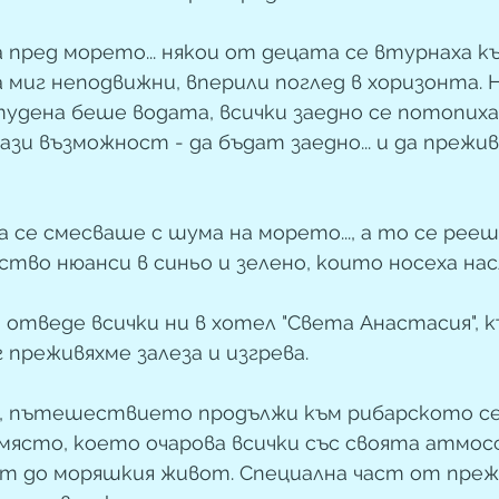
 пред морето... някои от децата се втурнаха къ
а миг неподвижни, вперили поглед в хоризонта. 
тудена беше водата, всички заедно се потопиха
ази възможност - да бъдат заедно... и да прежи
 се смесваше с шума на морето..., а то се рееш
тво нюанси в синьо и зелено, които носеха насл
веде всички ни в хотел "Света Анастасия", к
 преживяхме залеза и изгрева. 
н, пътешествието продължи към рибарското с
 място, което очарова всички със своята атмос
ст до моряшкия живот. Специална част от пре