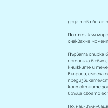
деца това беше п
По пътя към море
очаквахме момент
Първата спирка б
потопиха в свят,
книжките и телев
въпроси, смееха 
предизвикателст
контактните зон
връща своето ест
Но, най-вълнува