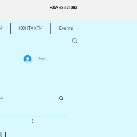
+
359 42
621083
И
КОНТАКТИ
Events
Вход
жа
ли