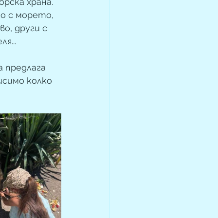
рска храна. 
о с морето, 
о, други с 
я...
 предлага 
исимо колко 