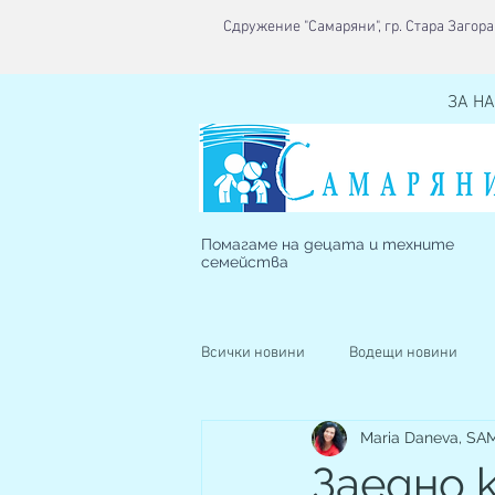
Сдружение "Самаряни", гр. Стара Загора,
ЗА НА
Помагаме на децата и техните
семейства
Всички новини
Водещи новини
Maria Daneva, S
Наблюдавано жилище
Кризис
Заедно 