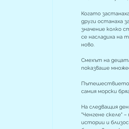
Когато застанаха
други останаха з
значение колко с
се насладиха на т
ново.
Смехът на децата
показваше множес
Пътешествието от
самия морски бряг
На следващия де
"Ченгене скеле" –
истории и близо