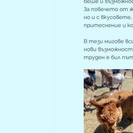
беше и възможнос
За повечето от ж
но и с вкусовете
притеснение и ко
В тези мигове вс
нови възможности
труден е бил пъ