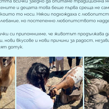
тта всички заедно да опитаме традиционна мо
ените и децата това беше първа среща не сам
, които то носи. Някои подхождаха с любопитств
лебание, но постепенно любопитството наддел
ички си припомнихме, че животът продължава да
, нови вкусове и нови причини за радост, незав
тят дотук.