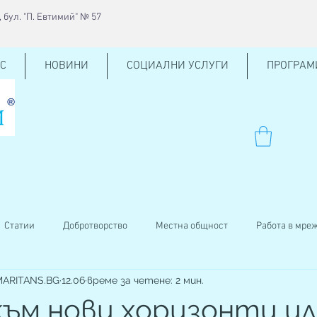
 бул. "П. Евтимий" № 57
С
НОВИНИ
СОЦИАЛНИ УСЛУГИ
ПРОГРАМ
Статии
Добротворство
Местна общност
Работа в мре
AMARITANS.BG
12.06
време за четене: 2 мин.
ен център
КСО
Внучено на баба
Кръводаряване
към нови хоризонти и