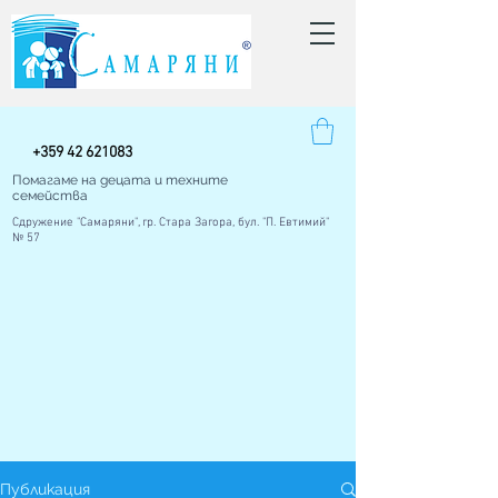
+
359 42
621083
Помагаме на децата и техните
семейства
Сдружение "Самаряни", гр. Стара Загора, бул. "П. Евтимий"
№ 57
Публикация