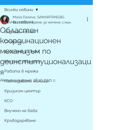
Всички новини
Maria Daneva, SAMARITANS.BG
Всички новини
14.10.2021 г.
време за четене: 1 мин.
Областен
Водещи новини
координационен
Статии
механизъм по
Добротворство
деинституционализаци
Местна общност
я
Работа в мрежа
Актуализирано:
18.10.2021 г.
Наблюдавано жилище
Кризисен център
КСО
Внучено на баба
Кръводаряване