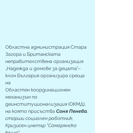
Областна администрация Стара 
Загора и Британската 
неправителствена организация 
„Надежда и домове за децата”– 
клон България организира среща 
на 
Областен координационен 
механизъм по 
деинституционализация (ОКМД), 
на която присъства 
Соня Пенева
, 
старши социален работник, 
Кризисен цнетър "Самарянска 
къща". 