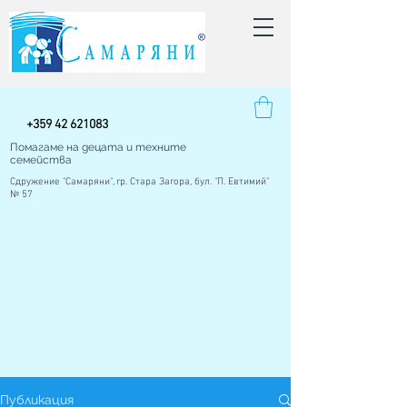
+
359 42
621083
Помагаме на децата и техните
семейства
Сдружение "Самаряни", гр. Стара Загора, бул. "П. Евтимий"
№ 57
Публикация