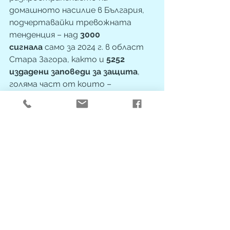
домашното насилие в България, 
подчертавайки тревожната 
тенденция – над 
3000 
сигнала
 само за 2024 г. в област 
Стара Загора, както и 
5252 
издадени заповеди за защита
, 
голяма част от които – 
незабавни.
"
Най-важният елемент от 
пъзела е обществената 
чувствителност
. Когато 
започнем да възприемаме 
домашното насилие не като 
личен, а като социален проблем, 
тогава започва истинската 
промяна“, сподели д-р Макева в 
заключение.