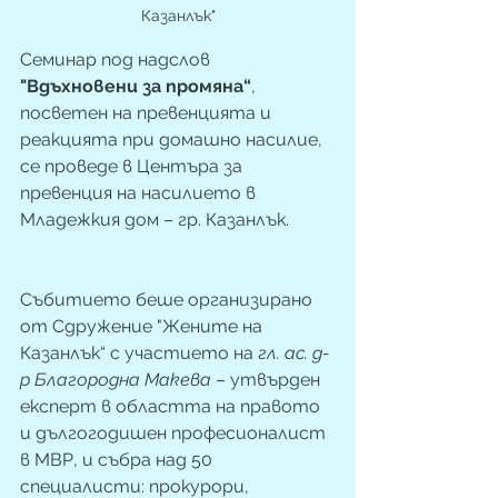
Казанлък"
Семинар под надслов 
"Вдъхновени за промяна“
, 
посветен на превенцията и 
реакцията при домашно насилие, 
се проведе в Центъра за 
превенция на насилието в 
Младежкия дом – гр. Казанлък. 
Събитието беше организирано 
от Сдружение "Жените на 
Казанлък“ с участието на 
гл. ас. д-
р Благородна Макева
 – утвърден 
експерт в областта на правото 
и дългогодишен професионалист 
в МВР, и събра над 50 
специалисти: прокурори, 