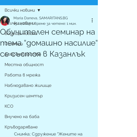
Всички новини
Maria Daneva, SAMARITANS.BG
Всички новини
15.04.2025 г.
време за четене: 1 мин.
Обучителен семинар на
Водещи новини
тема “домашно насилие“
Статии
се състоя в Казанлък
Добротворство
Местна общност
Работа в мрежа
Наблюдавано жилище
Кризисен център
КСО
Внучено на баба
Кръводаряване
Снимка; Сдружение "Жените на 