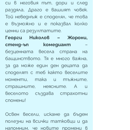
си в неговия път, дори и след 
раздяла, Драго е вашият човек. 
Той неведнъж е споделял, че това 
е възможно и е показвал колко 
ценни са резултатите.
Георги Николов – Жорони, 
стенд-ъп комедиант
 – 
безценната весела страна на 
бащинството. Тя е много важна, 
за да може един ден децата да 
споделят с теб както веселите 
моменти, така и тъжните, 
страшните, неясните. А и 
веселото създава страхотни 
спомени!
Освен весели, искаме да бъдем 
полезни на всички татковци и да 
напомним, че новите промени в 