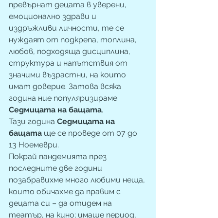
превърнат децата в уверени, 
емоционално здрави и 
издръжливи личности, те се 
нуждаят от подкрепа, топлина, 
любов, подходяща дисциплина, 
структура и напътствия от 
значими възрастни, на които 
имат доверие. Затова всяка 
година ние популяризираме 
Седмицата на бащата
. 
Тази година 
Седмицата на 
бащата
 ще се проведе от 07 до 
13 Ноемеври. 
Покрай пандемията през 
последните две години 
позабравихме много любими неща, 
които обичахме да правим с 
децата си – да отидем на 
театър, на кино; имаше период, 