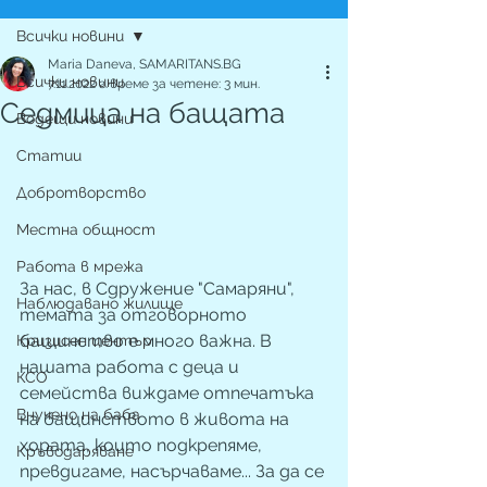
Всички новини
Maria Daneva, SAMARITANS.BG
Всички новини
7.11.2022 г.
време за четене: 3 мин.
Седмица на бащата
Водещи новини
Статии
Добротворство
Местна общност
Работа в мрежа
За нас, в Сдружение "Самаряни", 
Наблюдавано жилище
темата за отговорното 
бащинство е много важна. В 
Кризисен център
нашата работа с деца и 
КСО
семейства виждаме отпечатъка 
Внучено на баба
на бащинството в живота на  
хората, които подкрепяме, 
Кръводаряване
превдигаме, насърчаваме... За да се 