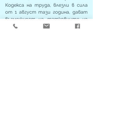
Кодекса на труда, влезли в сила 
от 1 август тази година, дават 
възможност на татковците на 
деца до 8 годишна възраст да си 
вземат до 2 месеца отпуск по 
бащинство. Татковците могат 
да вземат отпуска наведнъж или 
на части. При ползването му те 
имат право на обезщетение от 
710 лв. 😊
Нека предизвикателството към 
татковците започне сега!
* * *
"Да бъдеш баща” 
е разговор за 
силната връзка между детето и 
бащата. Тази, благодарение на 