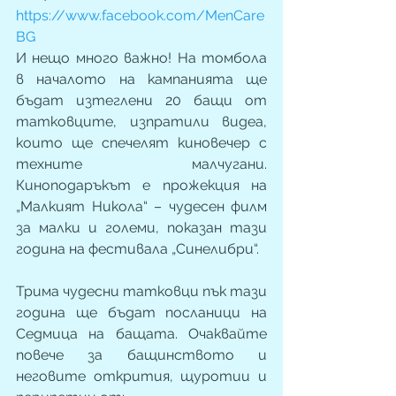
https://www.facebook.com/MenCare
BG
И нещо много важно! На томбола 
в началото на кампанията ще 
бъдат изтеглени 20 бащи от 
татковците, изпратили видеа, 
които ще спечелят киновечер с 
техните малчугани. 
Киноподаръкът е прожекция на 
„Малкият Никола“ – чудесен филм 
за малки и големи, показан тази 
година на фестивала „Синелибри“. 
Трима чудесни татковци пък тази 
година ще бъдат посланици на 
Седмица на бащата. Очаквайте 
повече за бащинството и 
неговите открития, щуротии и 