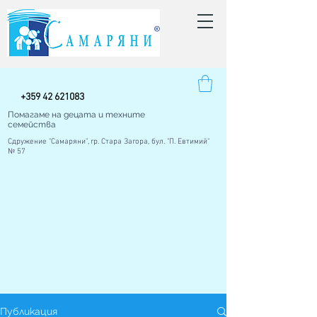
+
359 42
621083
Помагаме на децата и техните
семейства
Сдружение "Самаряни", гр. Стара Загора, бул. "П. Евтимий"
№ 57
Публикация