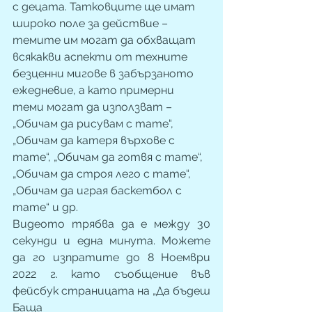
с децата. Татковците ще имат 
широко поле за действие – 
темите им могат да обхващат 
всякакви аспекти от техните 
безценни мигове в забързаното 
ежедневие, а като примерни 
теми могат да използват – 
„Обичам да рисувам с тате“, 
„Обичам да катеря върхове с 
тате“, „Обичам да готвя с тате“, 
„Обичам да строя лего с тате“, 
„Обичам да играя баскетбол с 
тате“ и др. 
Видеото трябва да е между 30 
секунди и една минута. Можете 
да го изпратите до 8 Ноември 
2022 г. като съобщение във 
фейсбук страницата на „Да бъдеш 
Баща 