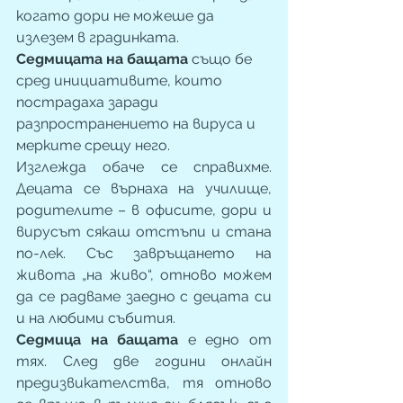
когато дори не можеше да 
излезем в градинката. 
Седмицата на бащата
 също бе 
сред инициативите, които 
пострадаха заради 
разпространението на вируса и 
мерките срещу него. 
Изглежда обаче се справихме. 
Децата се върнаха на училище, 
родителите – в офисите, дори и 
вирусът сякаш отстъпи и стана 
по-лек. Със завръщането на 
живота „на живо“, отново можем 
да се радваме заедно с децата си 
и на любими събития. 
Седмица на бащата 
е едно от 
тях. След две години онлайн 
предизвикателства, тя отново 