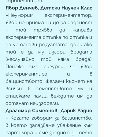
перипетии от:
Явор Денчев, Детски Научен Клас
–Неуморим експериментатор, 
Явор не приема нищо за даденост 
– той трябва да направи 
експеримента стъпка по стъпка и 
да установи резултата, дори ако 
той е да му изгори брадата 
(неслучайно той няма брада). 
Понеже сме сигурни, че Явор 
експериментира и в 
бащинството, желаем късмет на 
всички в семейството му и 
стискаме палци веждите им да 
останат неизгорели.
Драгомир Симеонов, Дарик Радио
– Когато говорим за бащинство, 
в което запазваме уважение към 
партньора и сме заедно с детето 