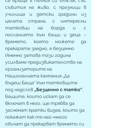
се връща в пълния си блясък, със 
събития на живо, с празници в 
училища и детски градини из 
цялата страна, с интересни 
татковци на борда и с 
посланието към бащи и деца – 
времето, което можете да 
прекарате заедно, е безценно
Именно затова тази година 
усилваме предизвикателство на 
организаторите на  
Националната кампания „Да 
бъдеш Баща“ към татковците 
под надслов 
„Безценно с татко“
. 
Бащите, които искат да се 
включат в него, ще трябва да 
заснемат кратки видеа, които да 
покажат как те най-много 
обичат да прекарват времето си 