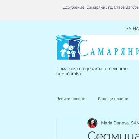
Сдружение "Самаряни", гр. Стара Загора,
ЗА НА
Помагаме на децата и техните
семейства
Всички новини
Водещи новини
Maria Daneva, S
Наблюдавано жилище
Кризис
Седмиц