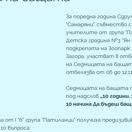
За поредна година Сдру
"Самаряни", съвмество с
учителите от група "Па
Детска градина №3 "Ян Б
подкрепата на Зоопарк
Загора, участват в отб
на Седмицата на бащата
отбелязва от 06 до 12.11.2
Седмицата на бащата п
под надслов 
„10 години. 
10 начина Да бъдеш бащ
 от I "б" група "Патиланци" получиха предизив
10 въпроса: