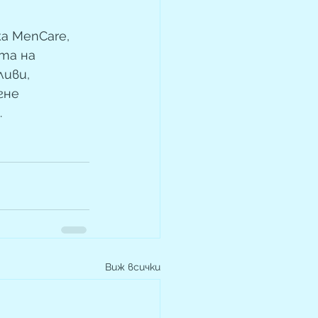
а MenCare, 
та на 
иви, 
гне 
.
Виж всички