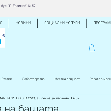
 бул. "П. Евтимий" № 57
С
НОВИНИ
СОЦИАЛНИ УСЛУГИ
ПРОГРАМ
Статии
Добротворство
Местна общност
Работа в мре
AMARITANS.BG
8.11.2023 г.
време за четене: 1 мин.
ен център
КСО
Внучено на баба
Кръводаряване
а на бащата