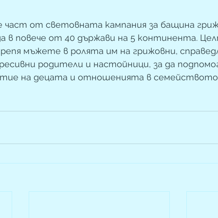
е част от световната кампания за бащина гриж
а в повече от 40 държави на 5 континента. Цел
крепя мъжете в ролята им на грижовни, справедл
ресивни родители и настойници, за да подпомо
тие на децата и отношенията в семейството