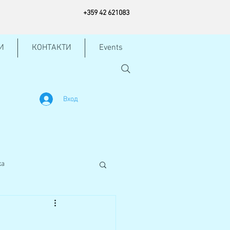
+
359 42
621083
И
КОНТАКТИ
Events
Вход
жа