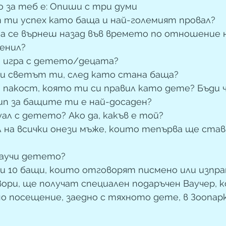
за теб е: Опиши с три думи
 ти успех като баща и най-големият провал?
а се върнеш назад във времето по отношение 
менил?
 игра с детето/децата?
ни светът ти, след като стана баща?
 пакост, която ти си правил като дете? Бъди 
п за бащите ти е най-досаден?
ал с детето? Ако да, какъв е той?
л на всички онези мъже, които тепърва ще ста
научи детето?
и 10 бащи, които отговорят писмено или изпр
ори, ще получат специален подаръчен Ваучер, 
о посещение, заедно с тяхното дете, в Зоопар