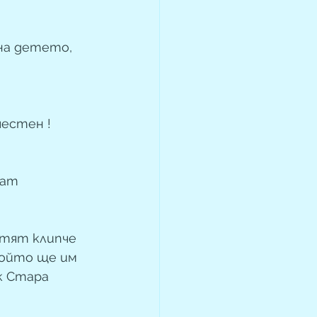
на детето, 
честен !
ват 
атят клипче 
който ще им 
к Стара 