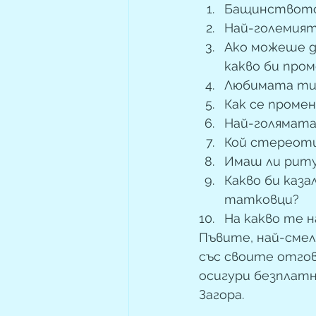
Бащинството 
Най-големият
Ако можеше д
какво би про
Любимата ти
Как се проме
Най-голямата
Кой стереоти
Имаш ли риту
Какво би каза
татковци?
На какво те 
Пъвите, най-смел
със своите отгов
осигури безплатн
Загора.