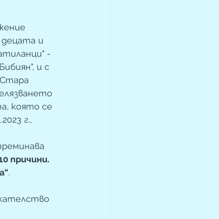
жение 
 децата и 
тиланци" - 
ибиян", и с 
 Стара 
елязването 
, която се 
023 г.,  
реминава 
10 причини. 
а“
.
икателство 