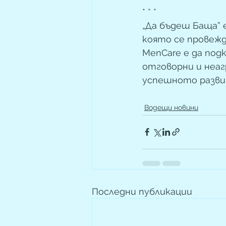
* * * 
„Да бъдеш Баща” 
която се провежд
MenCare е да под
отговорни и неаг
успешното разви
Водещи новини
Последни публикации