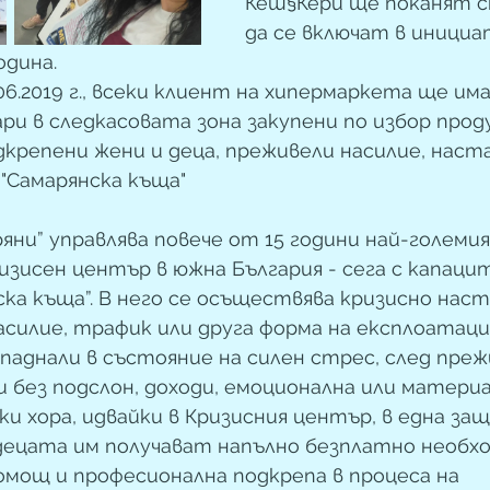
Кеш§Кери ще поканят с
да се включат в инициа
одина.
.06.2019 г., всеки клиент на хипермаркета ще има
ри в следкасовата зона закупени по избор прод
крепени жени и деца, преживели насилие, наста
"Самарянска къща"
яни” управлява повече от 15 години най-големи
зисен център в южна България - сега с капаци
ска къща”. В него се осъществява кризисно наст
силие, трафик или друга форма на експлоатация
паднали в състояние на силен стрес, след преж
и без подслон, доходи, емоционална или материа
ки хора, идвайки в Кризисния център, в една за
децата им получават напълно безплатно необх
омощ и професионална подкрепа в процеса на 