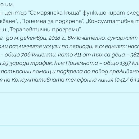
 им.  
ен център "Самарянска къща” функционират след
яване”, „Приемна за подкрепа”, „Консултативна 
11 и „Терапевтични програми”.
г., до м. декември, 2018 г., включително, сумарният
ли различните услуги по периоди, е следният: нас
– общо 706 клиенти, като 411 от тях са деца – 382
 29 заради трафик; към Приемната – общо 1397 кл
а потърсили помощ и подкрепа по повод преживян
я на Консултативната телефонна линия (042/ 64 11