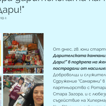
Дари!"
19 г.
От днес, 28. юни старт
Дарителската кампания 
Дари!” в подкрепа на жен
пострадали от насилие
Доброволци и служител
Сдружение "Самаряни" в 
партньорство с Ротара
Стара Загора, и с любе
съдействие на Хиперм