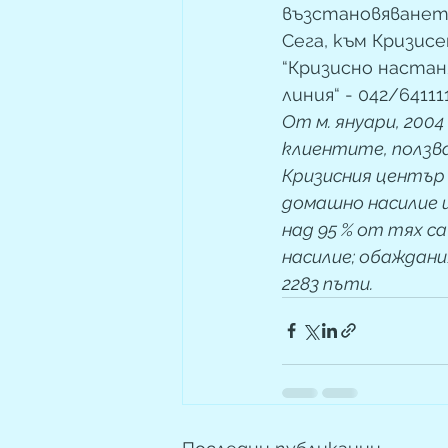
възстановяването
Сега, към Кризис
“Кризисно настан
линия“ - 042/6411
От м. януари, 2004 
клиентите, ползва
Кризисния център 
домашно насилие и
над 95 % от тях с
насилие; обаждани
2283 пъти.