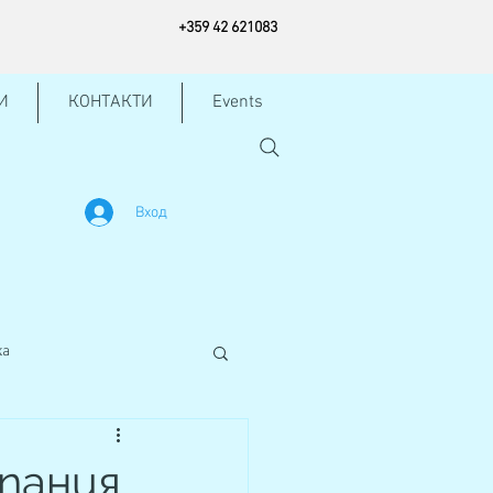
+
359 42
621083
И
КОНТАКТИ
Events
Вход
жа
пания