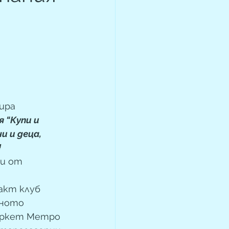
ира  
“Купи и 
и и деца, 
!
и от 
кт клуб 
зното 
аркет Метро 