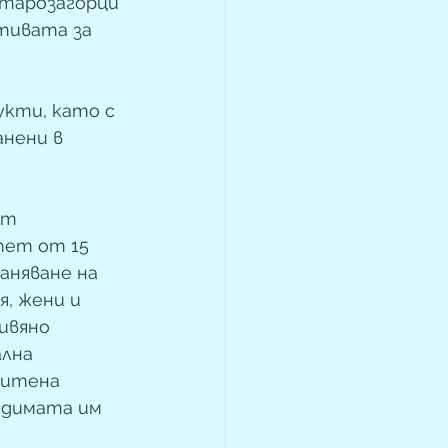
тарозагорци 
тивата за 
 
укти, като с 
нени в 
ят 
тет от 15 
аняване на 
, жени и 
ивяно 
лна 
щитена 
одимата им 