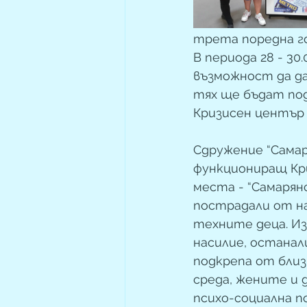
трета поредна г
В периода 28 - 30
възможност да да
тях ще бъдат под
Кризисен център 
Сдружение “Самар
функциониращ Кри
места - “Самарян
пострадали от на
техните деца. Из
насилие, останал
подкрепа от близ
среда, жените и 
психо-социална п