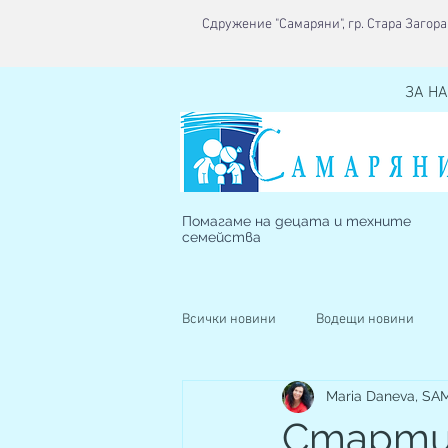
Сдружение "Самаряни", гр. Стара Загора,
ЗА НА
Помагаме на децата и техните
семейства
Всички новини
Водещи новини
Maria Daneva, S
Наблюдавано жилище
Кризис
Старти