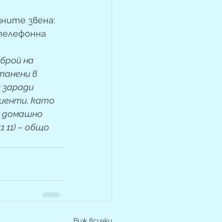
ните звена: 
телефонна 
 брой на 
танени в 
 заради 
иенти, като 
о домашно 
 11) – общо 
Виж всички