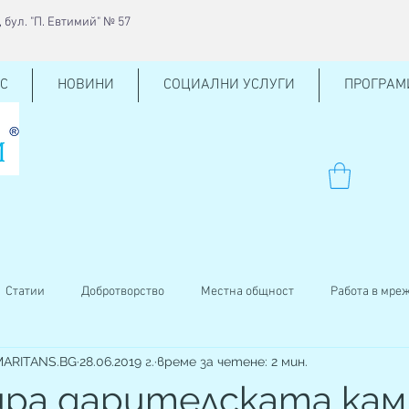
 бул. "П. Евтимий" № 57
С
НОВИНИ
СОЦИАЛНИ УСЛУГИ
ПРОГРАМ
Статии
Добротворство
Местна общност
Работа в мре
AMARITANS.BG
28.06.2019 г.
време за четене: 2 мин.
ен център
КСО
Внучено на баба
Кръводаряване
ра дарителската кам