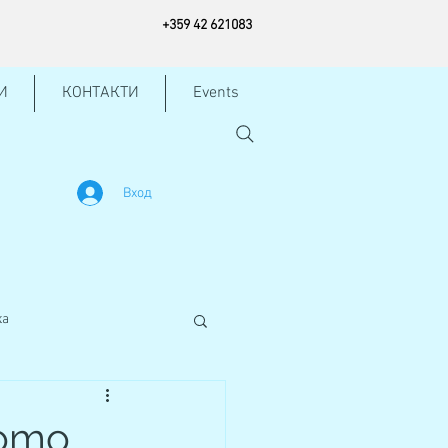
+
359 42
621083
И
КОНТАКТИ
Events
Вход
жа
ното