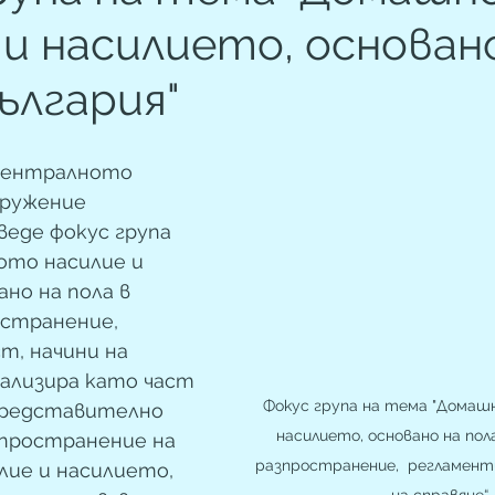
 и насилието, основан
ългария"
в Централното 
дружение 
оведе фокус група 
то насилие и  
но на пола в 
странение,  
, начини на 
реализира като част 
Фокус група на тема "Домашн
представително 
насилието, основано на пола
зпространение на 
разпространение,  регламент
ие и насилието, 