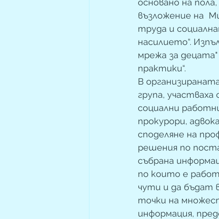
основано на пола
възложение на  
труда и социална
насилието“. Изпъл
мрежа за децата"
практики“. 
В организираната
група, участваха
социални работниц
прокурори, адвока
споделяне на про
решения по пост
събрана информац
по които е работ
чути и да бъдат 
точки на множест
информация, пред