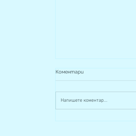
Коментари
Напишете коментар...
Сговорна дружина...
върши чудеса!