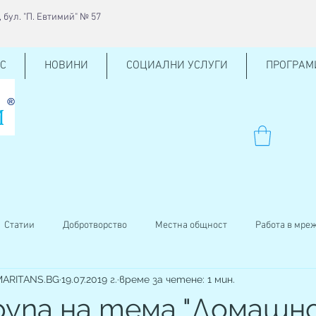
 бул. "П. Евтимий" № 57
С
НОВИНИ
СОЦИАЛНИ УСЛУГИ
ПРОГРАМ
Статии
Добротворство
Местна общност
Работа в мре
AMARITANS.BG
19.07.2019 г.
време за четене: 1 мин.
ен център
КСО
Внучено на баба
Кръводаряване
рупа на тема "Домаш