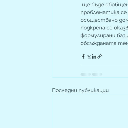
 ще бъде обобщен
проблематика се 
осъществено дома
подкрепа се оказ
формулирани бази
обсъжданата тем
Последни публикации