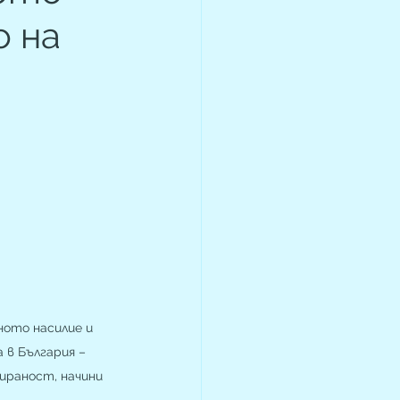
о на
ото насилие и  
 в България – 
ираност, начини 