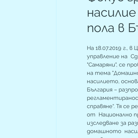
насилие
пола в Б
На 18.07.2019 г., 
управление на  С
"Самаряни", се пр
на тема "Домашно
насилието, основа
България – разпро
регламентираност
справяне“. Тя се 
от  Национално 
изследване за ра
домашното  насил