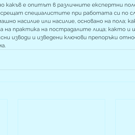
о какъв е опитът в различните експертни полет
срещат специалистите при работата си по слу
шно насилие или насилие, основано на пола; как
ва на практика на пострадалите лица; както и 
сни изводи и изведени ключови препоръки относ
а.