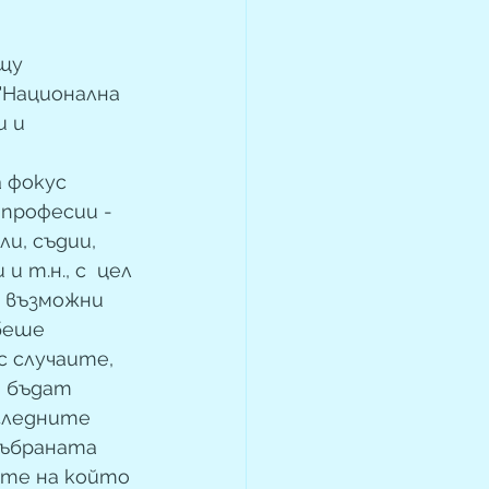
щу 
"Национална 
 и 
фокус  
професии -  
и, съдии,  
 т.н., с  цел 
 възможни 
еше  
 случаите,  
 бъдат  
гледните  
ъбраната  
ите на който 