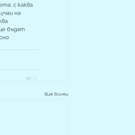
а; с каква  
чаи на  
ва  
ще бъдат  
но  
Виж всички