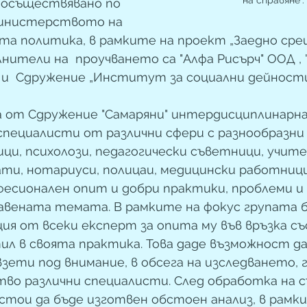
на справяне“.
, осъществявано по 
Министерството на 
та политика, в рамките на проект „Заедно сре
нители на  проучването са "Алфа Рисърч" ООД , 
 и  Сдружение „Институт за социални дейности
 от Сдружение "Самаряни" интердисциплинарна 
 специалисти от различни сфери с разнообразни 
и, психолози, педагогически съветници, учител
ти, нотариуси, полицаи, медицински работници и
фесионален опит и добри практики, проблеми и 
авената темата. В рамките на фокус групата б
ия от всеки експерт за опита му във връзка със
ил в своята практика. Това даде възможност да
взети под внимание, в обсега на изследването, 
во различни специалисти. След обработка на с
стои да бъде изготвен обстоен анализ, в рамк