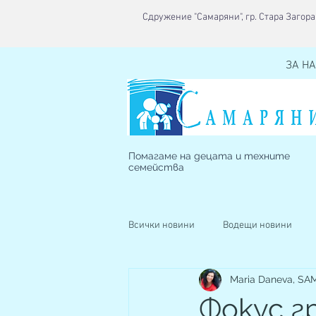
Сдружение "Самаряни", гр. Стара Загора,
ЗА НА
Помагаме на децата и техните
семейства
Всички новини
Водещи новини
Maria Daneva, S
Наблюдавано жилище
Кризис
Фокус г