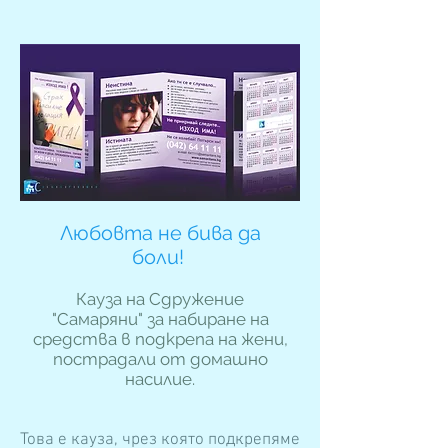
Любовта не бива да
боли!
Кауза на Сдружение
"Самаряни" за набиране на
средства в подкрепа на жени,
пострадали от домашно
насилие.
Това е кауза, чрез която подкрепяме