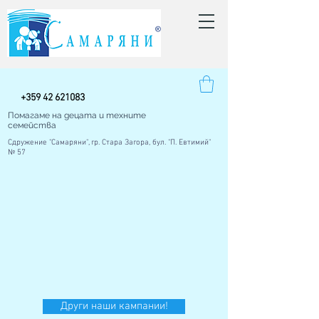
+
359 42
621083
Помагаме на децата и техните
семейства
Сдружение "Самаряни", гр. Стара Загора, бул. "П. Евтимий"
№ 57
Други наши кампании!