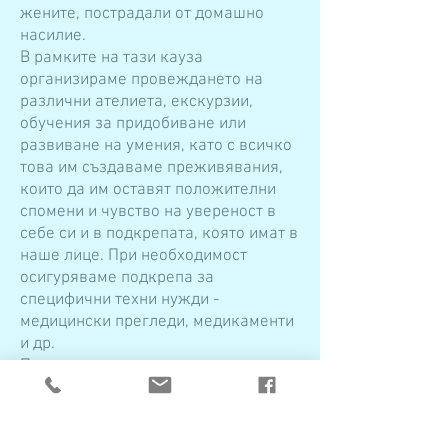
жените, пострадали от домашно
насилие.
В рамките на тази кауза
организираме провеждането на
различни ателиета, екскурзии,
обучения за придобиване или
развиване на умения, като с всичко
това им създаваме преживявания,
които да им оставят положителни
спомени и чувство на увереност в
себе си и в подкрепата, която имат в
наше лице. При необходимост
осигуряваме подкрепа за
специфични техни нужди -
медицински прегледи, медикаменти
и др.
Подкрепяме жените, когато
напускат Кризисния център и си
наемат квартира или получават под
наем общинско жилище, в което да