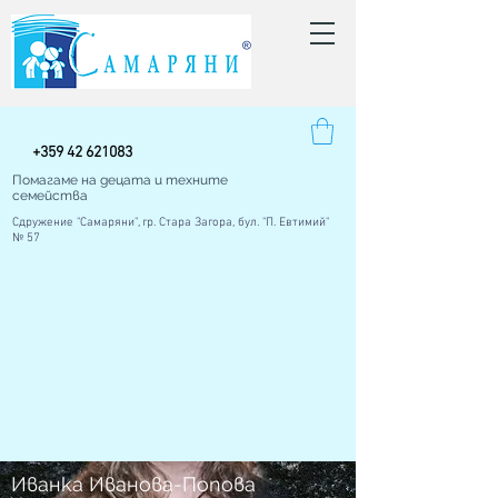
+
359 42
621083
Помагаме на децата и техните
семейства
Сдружение "Самаряни", гр. Стара Загора, бул. "П. Евтимий"
№ 57
Иванка Иванова-Попова