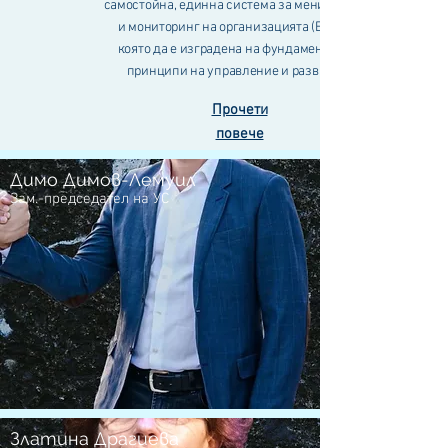
самостойна, единна система за мениджмънт
и мониторинг на организацията (ЕСММ),
която да е изградена на фундаментални
принципи на управление и развитие.
Прочети
повече
Димо Димов-Лемуил
Зам.-председател на УС
Златина Драгиева