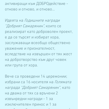
активиращи към ДОБРОдействие -
отново и отново, и отново…
Идеята на
Годишните награди
“Добрият Самарянин”,
които се
реализират като доброволен проект,
е да се търсят и избират хора,
заслужаващи всеобщо обществено
уважение и признателност,
вследствие на извършен от тях жест
на добротворство към друг човек
или група от хора.
Вече са проведени 14 церемонии;
избрани са 16 носителя на
Голямата
награда “Добрият Самарянин“
, като
на двама от тях са връчени 2
извънредни награди - 1 за
изключителен принос и 1 за