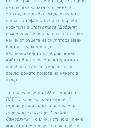
миг, и с риск за живота си, се хвърля
да спасява хората от огнената
стихия, помагайки им да излязат
навън… Стефан Стойчев е първият
носител на
Статуетката “Добрият
Самарянин”,
изваяна по неповторим
начин от ръцете на скулптора Иван
Костов - разкриваща
необикновеното в добрия човек,
чийто образ е интерпретиран като
подобен на ангел с израстващи
крила, докато помага на някого в
нужда...
Такива са всички 126 истории на
ДОБРОтворство, които вече 15
години разказваме в рамките на
Годишните награди “Добрият
Самарянин”
- силни, истински, лични,
животопроменящи, спасяващи… и