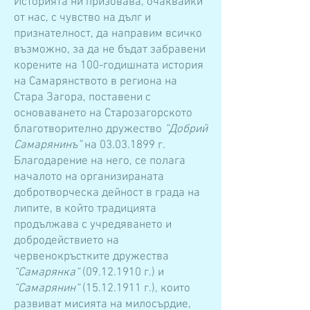
Историята ни призовава, очаквайки
от нас, с чувство на дълг и
признателност, да направим всичко
възможно, за да не бъдат забравени
корените на 100-годишната история
на Самарянството в региона на
Стара Загора, поставени с
основаването на Старозагорското
благотворително дружество
“Добрий
Самарянинъ”
на
03.03.1899
г.
Благодарение на него, се полага
началото на организираната
добротворческа дейност в града на
липите, в който традицията
продължава с учредяването и
добродействието на
червенокръстките дружества
“Самарянка“
(09.12.1910
г.) и
“Самарянин“
(15.12.1911
г.), които
развиват мисията на милосърдие,