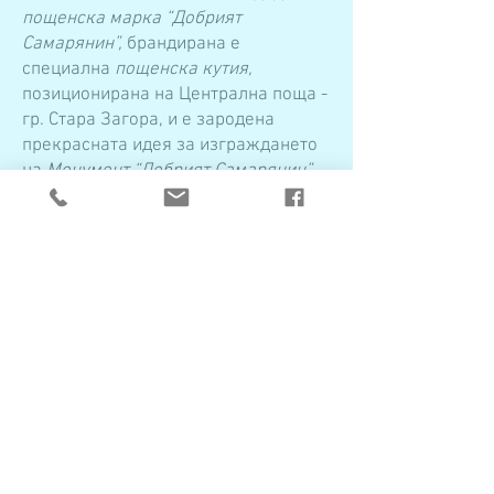
пощенска марка “Добрият
Самарянин”,
брандирана е
специална
пощенска кутия,
позициониранa на Централна поща -
гр. Стара Загора, и е зародена
прекрасната идея за изграждането
на
Монумент “Добрият Самарянин”,
за който вече е създаден
предварителен проект и тече
кампания за набиране на средства
за изграждането му.
Днес пред нас стои избор…
Добротворството има история и
самарянски корени.
Добротворството е изградило в
съвремието ни култура на доброта,
дарителство и доброволчество.
И
днес, нашата мисия е да оставим