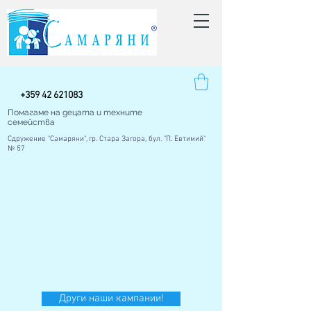
+
359 42
621083
Помагаме на децата и техните
семейства
Сдружение "Самаряни", гр. Стара Загора, бул. "П. Евтимий"
№ 57
Други наши кампании!