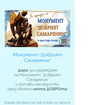
Монумент "Добрият
Самарянин"
Дари
за изграждане
на Монумент “Добрият
Самарянин”
и остави наследство,
чрез своята
лепта ДОБРОта
!
Какво би било за теб и/или за твоята