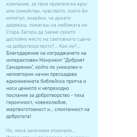
компания, за твоя приятелски кръг,
или семейство, чувството, което би
изпитал, знаейки, че докато
даряваш, помагаш на любимата ни
Стара Загора да заеме своето
достойно място на световната сцена
на добротворството?… Как ли?...
Благодарение на изграджането на
интерактивен Монумент “Добрият
Самарянин”, който по уникален и
неповторим начин пресъздава
едноименната библейска притча и
носи ценното и непреходно
послание за добротворство - тиха
героичност, човеколюбие,
жертвоготовност и… спонтанност на
добротата!
Но, нека започнем отначало…