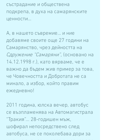
състрадание и обществена
подкрепа, в духа на самарянските
ценности…
А, в нашето съвремие… и ние
добавяме своите още 27 години на
Самарянство, чрез дейността на
Сдружение “Самаряни”
, (основано на
14.12.1998
г.), като вярваме, че е
важно да бъдем жив пример за това,
че Човечността и Добротата не са
минало, а избор, който правим
ежедневно!
2011 година, юлска вечер, автобус
се възпламенява на Автомагистрала
“Тракия”... 28-годишен мъж,
шофирал непосредствено след
автобуса, не се поколебава дори за