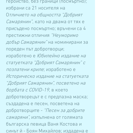
геройство, без граници (посмъртно);
избрани са 21 носителя на
О
тличието на общността “Добрият
Самарянин”
, като на двама от тях е
присъдено посмъртно; връчени са 4
престижни отличия
“Неуморимо
добър Самарянин”
на номинирани за
пореден път добротворци;
изработено е
Юбилейно издание на
статуетката “Добрият Самарянин” с
позлатени криле
; изработено е
Историческо издание на статуетката
“Добрият Самарянин”, посветено на
борбата с COVID-19,
в което
добротворецът е с предпазна маска;
създадена е песен, посветена на
добротворците -
“Песен за добрите
самаряни”,
изпълнена от голямата
българска певица Ваня Костова и
синът й - Боян Михайлов; издадена е