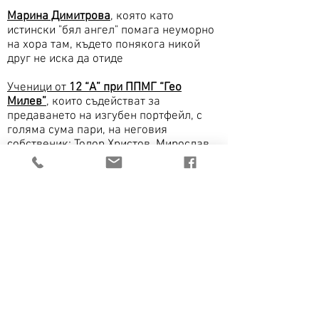
Марина Димитрова
, която като
истински "бял ангел" помага неуморно
на хора там, където понякога никой
друг не иска да отиде
У
ченици от
12 “А” при ППМГ “Гео
Милев”
, които съдействат за
предаването на изгубен портфейл, с
голяма сума пари, на неговия
собственик: Тодор Христов, Мирослав
Минчев, Иван Андонов, Димитър
Димитров, Йордан Радуков, Денислав
Динев, Кристиян Тошев, Ивайло Илиев,
Никола Попов и Николай Атанасов
Янко Янков
, който организира
множество благотворителни
инициативи, като издига и подкрепя
различни каузи, увличайки стотици
добротворящи съмишленици
Рут-Констанс Койнарска
, която застава