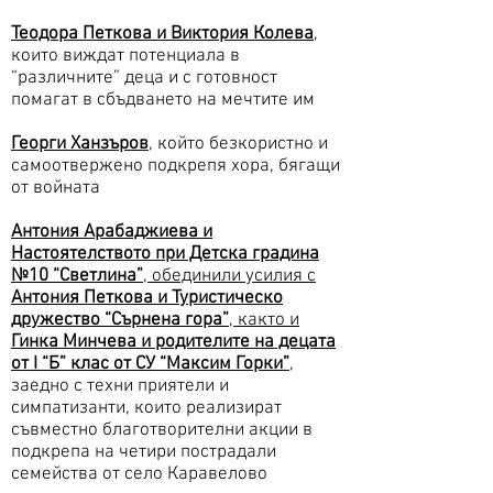
Теодора Петкова и Виктория Колева
,
които виждат потенциала в
“различните” деца и с готовност
помагат в сбъдването на мечтите им
Георги Ханзъров
, който безкористно и
самоотвержено подкрепя хора, бягащи
от войната
Антония Арабаджиева и
Настоятелството при Детска градина
№10 “Светлина”
, обединили усилия с
Антония Петкова и Туристическо
дружество “Сърнена гора”
, както и
Гинка Минчева и родителите на децата
от I “Б” клас от СУ “Максим Горки”
,
заедно с техни приятели и
симпатизанти, които реализират
съвместно благотворителни акции в
подкрепа на четири пострадали
семейства от село Каравелово