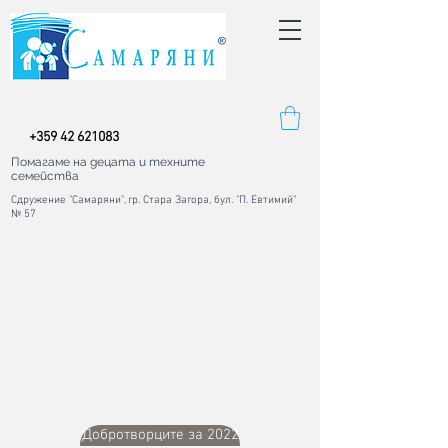
+
359 42
621083
Помагаме на децата и техните
семейства
Сдружение "Самаряни", гр. Стара Загора, бул. "П. Евтимий"
№ 57
Добротворците за 2022