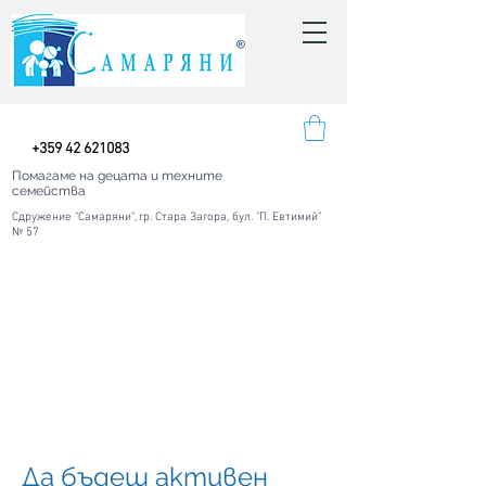
+
359 42
621083
Помагаме на децата и техните
семейства
Сдружение "Самаряни", гр. Стара Загора, бул. "П. Евтимий"
№ 57
Да бъдеш активен