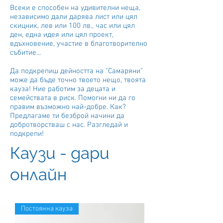
Всеки е способен на удивителни неща,
независимо дали дарява лист или цял
скицник, лев или 100 лв., час или цял
ден, една идея или цял проект,
вдъхновение, участие в благотворително
събитие...
Да подкрепиш дейността на "Самаряни"
може да бъде точно твоето нещо, твоята
кауза! Ние работим за децата и
семействата в риск. Помогни ни да го
правим възможно най-добре. Как?
Предлагаме ти безброй начини да
добротворстваш с нас. Разгледай и
подкрепи!
Каузи - дари
онлайн
Постоянна кауза