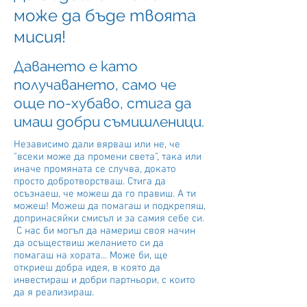
може да бъде твоята
мисия!
Даването е като
получаването, само че
още по-хубаво, стига да
имаш добри съмишленици.
Независимо дали вярваш или не, че
"всеки може да промени света", така или
иначе промяната се случва, докато
просто добротворстваш. Стига да
осъзнаеш, че можеш да го правиш. А ти
можеш! Можеш да помагаш и подкрепяш,
допринасяйки смисъл и за самия себе си.
С нас би могъл да намериш своя начин
да осъществиш желанието си да
помагаш на хората... Може би, ще
откриеш добра идея, в която да
инвестираш и добри партньори, с които
да я реализираш.