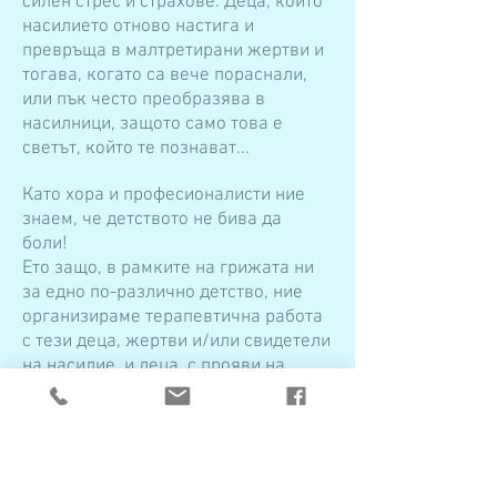
силен стрес и страхове. Деца, които
насилието отново настига и
превръща в малтретирани жертви и
тогава, когато са вече пораснали,
или пък често преобразява в
насилници, защото само това е
светът, който те познават...
Като хора и професионалисти ние
знаем, че детството не бива да
боли!
Ето защо, в рамките на грижата ни
за едно по-различно детство, ние
организираме терапевтична работа
с тези деца, жертви и/или свидетели
на насилие, и деца, с прояви на
агресия, защото силно желаем за
тях едно различно бъдеще.
Имаме нужда от вашата подкрепа
,
за да e възможно за тези деца: