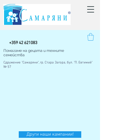
+
359 42
621083
Помагаме на децата и техните
семейства
Сдружение "Самаряни", гр. Стара Загора, бул. "П. Евтимий"
№ 57
Други наши кампании!