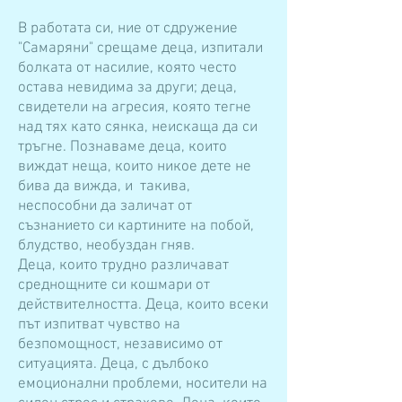
В работата си, ние от сдружение
"Самаряни" срещаме деца, изпитали
болката от насилие, която често
остава невидима за други; деца,
свидетели на агресия, която тегне
над тях като сянка, неискаща да си
тръгне. Познаваме деца, които
виждат неща, които никое дете не
бива да вижда, и такива,
неспособни да заличат от
съзнанието си картините на побой,
блудство, необуздан гняв.
Деца, които трудно различават
среднощните си кошмари от
действителността. Деца, които всеки
път изпитват чувство на
безпомощност, независимо от
ситуацията. Деца, с дълбоко
емоционални проблеми, носители на