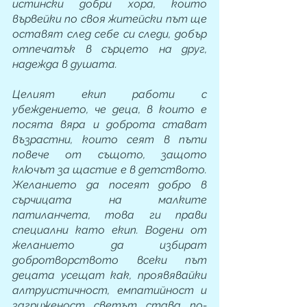
истински добри хора, които 
вървейки по своя житейски път ще 
оставят след себе си следи, добър 
отпечатък в сърцето на друг, 
надежда в душата.
Целият екип работи с 
убеждението, че деца, в които е 
посята вяра и доброта стават 
възрастни, които сеят в пъти 
повече от същото, защото 
ключът за щастие е в детството. 
Желанието да посеят добро в 
сърчицата на малките 
патиланчета, това ги прави 
специални като екип. Водени от 
желанието да избират 
добротворството всеки път 
децата усещат как, проявявайки 
алтруистичност, емпатийност и 
загриженост светът става по-