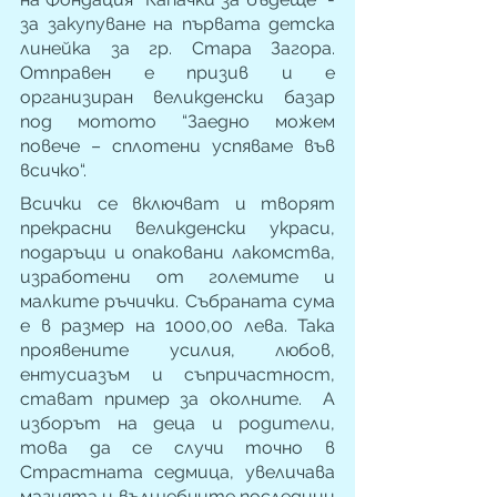
за закупуване на първата детска 
линейка за гр. Стара Загора. 
Отправен е призив и е 
организиран великденски базар 
под мотото “Заедно можем 
повече – сплотени успяваме във 
всичко“.
Всички се включват и творят 
прекрасни великденски украси, 
подаръци и опаковани лакомства, 
изработени от големите и 
малките ръчички. Събраната сума 
е в размер на 1000,00 лева. Така 
проявените усилия, любов, 
ентусиазъм и съпричастност, 
стават пример за околните.  А 
изборът на деца и родители, 
това да се случи точно в 
Страстната седмица, увеличава 
магията и вълшебните последици 