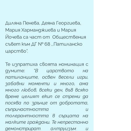
Диляна Пенева, Деяна Георгиева, 
Мария Харманджиева и Мария 
Йочева са част от  Обществения 
съвет към ДГ № 68 ,,Патиланско 
царство”.
Те изпратиха своята номинация с 
думите: 
“В царството на 
патиланците, освен весели игри, 
забавни моменти и много, ама 
много любов, всеки ден, във всяко 
време целият екип се стреми да 
посява по зрънце от добротата, 
съпричастността и 
толерантността в сърцата на 
малките граждани. Те непрестанно 
демонстрират алтруизъм и 