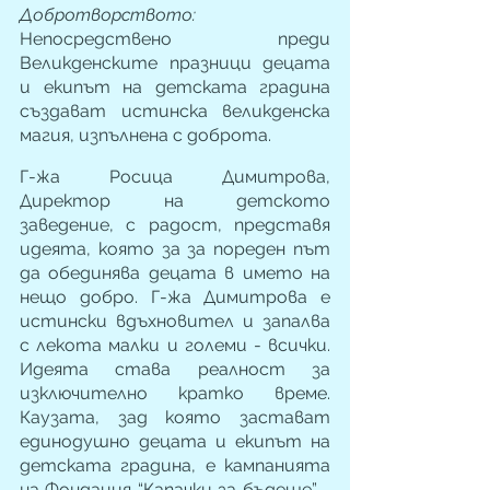
Добротворството: 
Непосредствено преди 
Великденските празници децата 
и екипът на детската градина 
създават истинска великденска 
магия, изпълнена с доброта.  
Г-жа Росица Димитрова, 
Директор на детското 
заведение, с радост, представя 
идеята, която за за пореден път 
да обединява децата в името на 
нещо добро. Г-жа Димитрова е 
истински вдъхновител и запалва  
с лекота малки и големи - всички. 
Идеята става реалност за 
изключително кратко време. 
Каузата, зад която застават 
единодушно децата и екипът на 
детската градина, е кампанията 
на Фондация “Капачки за бъдеще” - 