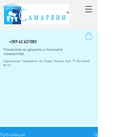
+
359 42
621083
Помагаме на децата и техните
семейства
Сдружение "Самаряни", гр. Стара Загора, бул. "П. Евтимий"
№ 57
Публикация