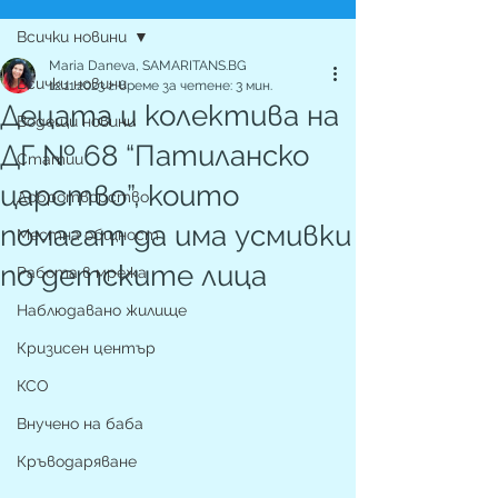
Всички новини
Maria Daneva, SAMARITANS.BG
Всички новини
12.11.2023 г.
време за четене: 3 мин.
Децата и колектива на
Водещи новини
ДГ № 68 “Патиланско
Статии
царство”, които
Добротворство
помагат да има усмивки
Местна общност
по детските лица
Работа в мрежа
Наблюдавано жилище
Кризисен център
КСО
Внучено на баба
Кръводаряване