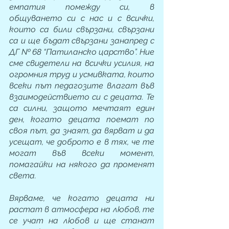
емпатия помежду си, в 
общуването си с нас и с всички, 
които са били свързани, свързани 
са и ще бъдат свързани занапред с 
ДГ № 68 “Патиланско царство”. Ние 
сме свидетели на всички усилия, на 
огромния труд и усмивката, които 
всеки път педагозите влагат във 
взаимодействието си с децата. Те 
са силни, защото мечтаят един 
ден, когато децата поемат по 
своя път, да знаят, да вярват и да 
усещат, че доброто е в тях, че те 
могат във всеки момент, 
помагайки на някого да променят 
света.
Вярваме, че когато децата ни 
растат в атмосфера на любов, те 
се учат на любов и ще станат 