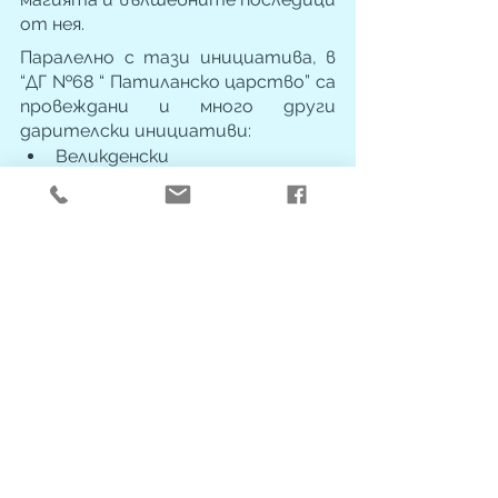
от нея.
Паралелно с тази инициатива, в 
“ДГ №68 “ Патиланско царство” са 
провеждани и много други 
дарителски инициативи:
Великденски 
благотворителен базар с 
Ротари клуб;
съвместно със старозагорска 
община - благотворителен 
базар „Заедно за Коледа“;
изработени и дарени са 
картички за Коледа и за Баба 
Марта в дом за възрастни 
хора „Богоявление".
У патиланците прекрасни се 
усеща готовност, мотивация и 
все по-голямо желание за всяка 
следваща инициатива. Знаят, че 