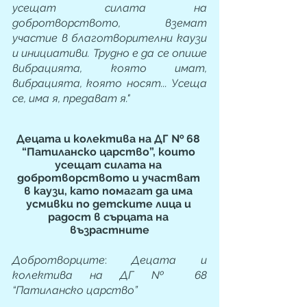
усещат силата на 
добротворството, вземат 
участие в благотворителни каузи 
и инициативи. Трудно е да се опише 
вибрацията, която имат, 
вибрацията, която носят... Усеща 
се, има я, предават я."
Децата и колектива на ДГ № 68 
“Патиланско царство”, които 
усещат силата на 
добротворството и участват 
в каузи, като помагат да има 
усмивки по детските лица и 
радост в сърцата на 
възрастните
Добротворците
:
Децата и 
колектива на ДГ № 68 
“Патиланско царство”