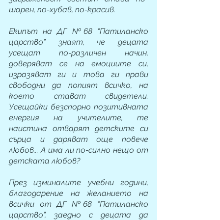
шарен, по-хубав, по-красив. 
Екипът на ДГ №68 “Патиланско 
царство” знаят, че децата 
усещат по-различен начин, 
доверяват се на емоциите си, 
изразяват ги и това ги прави 
свободни да попият всичко, на 
което стават свидетели. 
Усещайки безспорно позитивната 
енергия на учителите, те 
наистина отварят детските си 
сърца и даряват още повече 
любов... А има ли по-силно нещо от 
детската любов? 
През изминалите учебни години, 
благодарение на желанието на 
всички от ДГ №68 “Патиланско 
царство”, заедно с децата да 