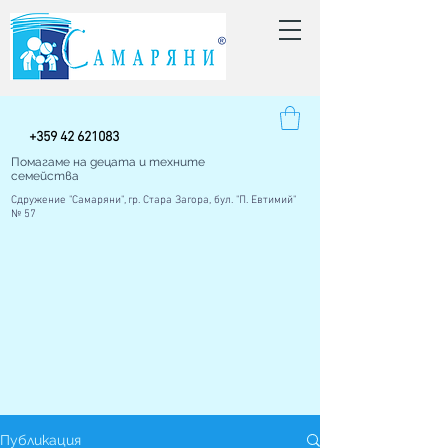
+
359 42
621083
Помагаме на децата и техните
семейства
Сдружение "Самаряни", гр. Стара Загора, бул. "П. Евтимий"
№ 57
Публикация