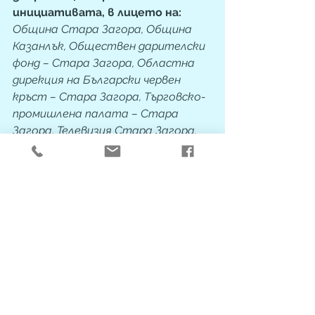
инициативата, в лицето на: 
Община Стара Загора, Община 
Казанлък, Обществен дарителски 
фонд – Стара Загора, Областна 
дирекция на Български червен 
кръст – Стара Загора, Търговско-
промишлена палата – Стара 
Загора, Телевизия Стара Загора, 
Радио Стара Загора, Мидалидаре 
Естейт, Български пощи ЕАД, 
“Мини Марица - Изток“ ЕАД, 
Регионална библиотека „Захарий 
Княжески“, Регионален 
исторически музей - Стара 
Загора, Държавна Опера Стара 
Загора, Сдружение “Моята 
еОбщина”, Детска градина 
“Светлина”, "Тракийски 