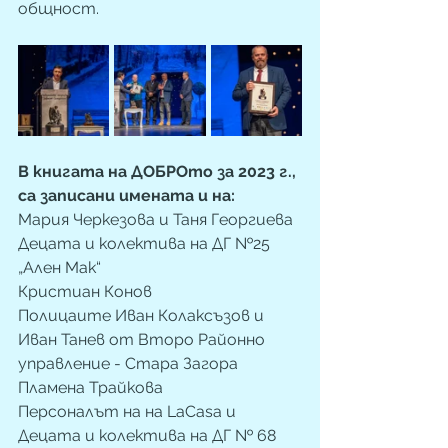
общност.
В книгата на ДОБРОто за 2023 г., 
са записани имената и на:
Мария Черкезова и Таня Георгиева
Децата и колектива на ДГ №25 
„Ален Мак“
Кристиан Конов
Полицаите Иван Колаксъзов и 
Иван Танев от Второ Районно 
управление - Стара Загора
Пламена Трайкова
Персоналът на на LaCasa и
Децата и колектива на ДГ № 68 