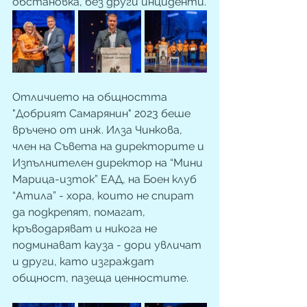
обстановка, без други инциденти.
Отличието на общността 
"Добрият Самарянин" 2023 беше 
връчено от инж. Илза Чинкова, 
член на Съвета на директорите и 
Изпълнителен директор на “Мини 
Марица-изток” ЕАД, на Боен клуб 
“Атила” - хора, които не спират 
да подкрепят, помагат, 
кръводаряват и никога не 
подминават кауза - дори увличат 
и други, като изграждат 
общност, пазеща ценностите.