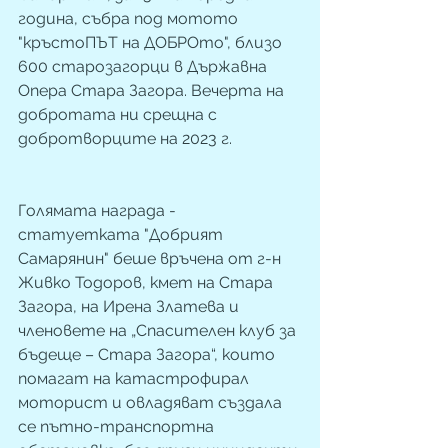
година, събра под мотото 
"кръстоПЪТ на ДОБРОто", близо 
600 старозагорци в Държавна 
Опера Стара Загора. Вечерта на 
добротата ни срещна с 
добротворците на 2023 г.
Голямата награда - 
статуетката "Добрият 
Самарянин" беше връчена от г-н 
Живко Тодоров, кмет на Стара 
Загора, на Ирена Златева и 
членовете на „Спасителен клуб за 
бъдеще – Стара Загора“, които 
помагат на катастрофирал 
моторист и овладяват създала 
се пътно-транспортна 