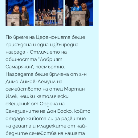
По време на Церемонията беше 
присъдена и една извънредна 
нагрaда - Отличието на 
общността "Добрият 
Самарянин", посмъртно. 
Наградата беше връчена от г-н 
Димо Димов-Лемуил на 
семейството на отец Мартин 
Илек, чешки католически 
свещеник от Ордена на 
Салезианите на Дон Боско, който 
отдаде живота си за развитие 
на децата и младежите от най-
бедните семейства на нашата 