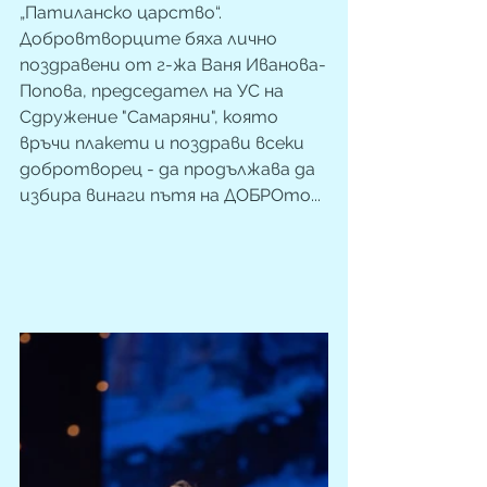
„Патиланско царство“.
Добровтворците бяха лично 
поздравени от г-жа Ваня Иванова-
Попова, председател на УС на 
Сдружение "Самаряни", която 
връчи плакети и поздрави всеки 
добротворец - да продължава да 
избира винаги пътя на ДОБРОто...