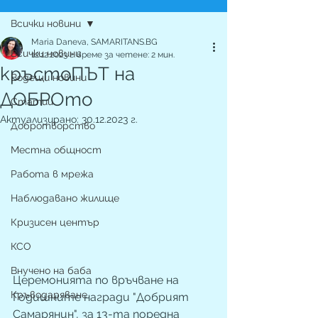
Всички новини
Maria Daneva, SAMARITANS.BG
Всички новини
12.12.2023 г.
време за четене: 2 мин.
кръстоПЪТ на
Водещи новини
ДОБРОто
Статии
Актуализирано:
30.12.2023 г.
Добротворство
Местна общност
Работа в мрежа
Наблюдавано жилище
Кризисен център
КСО
Внучено на баба
Церемонията по връчване на 
Кръводаряване
Годишните награди "Добрият 
Самарянин", за 13-та поредна 