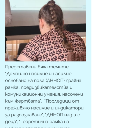
Представени бяха темите: 
"Домашно насилие и насилие, 
основано на пола (ДННОП) правна 
рамка, предизвикателства и 
комуникационни умения, насочени 
към жертвата",  "Последици от 
преживяно насилие и индикатори 
за разпознаване", "ДННОП над и с 
деца", "Теоретична рамка на 