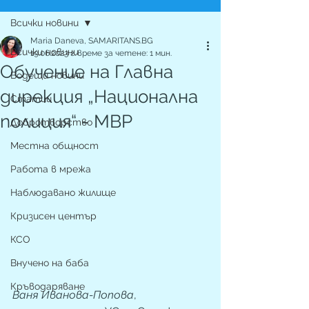
Всички новини
Maria Daneva, SAMARITANS.BG
Всички новини
19.06.2023 г.
време за четене: 1 мин.
Обучение на Главна
Водещи новини
дирекция „Национална
Статии
полиция“ - МВР
Добротворство
Местна общност
Работа в мрежа
Наблюдавано жилище
Кризисен център
КСО
Внучено на баба
Кръводаряване
Ваня Иванова-Попова
, 