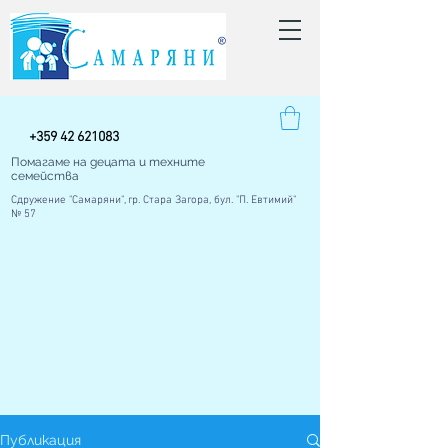
+
359 42
621083
Помагаме на децата и техните
семейства
Сдружение "Самаряни", гр. Стара Загора, бул. "П. Евтимий"
№ 57
Публикация