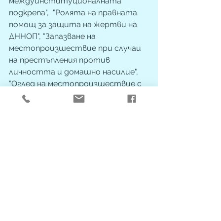
междуинституционалната 
подкрепа",  "Ролята на правната 
помощ за защита на жертви на 
ДННОП", "Запазване на 
местопроизшествие при случаи 
на престъпления против 
личността и домашно насилие", 
"Оглед на местопроизшествие с 
жертви на сексуално и домашно 
насилие. Освидетелстване". Беше 
проведен и практически Тренинг 
за умения за партниране на 
жертвите на ДННОП, както и 
много полезна дискусия между 
представителите на различните 
институции и организации, 
подкрепящи пострадалите от 
ДННОП.