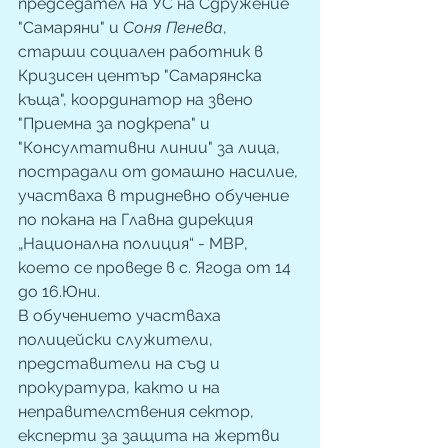
председател на УС на Сдружение 
"Самаряни" и 
Соня Пенева
, 
старши социален работник в 
Кризисен център "Самарянска 
къща", координатор на звено 
"Приемна за подкрепа" и 
"Консултативни линии" за лица, 
пострадали от домашно насилие, 
участваха в тридневно обучение 
по покана на Главна дирекция 
„Национална полиция“ - МВР, 
което се проведе в с. Ягода от 14 
до 16.Юни. 
В обучението участваха 
полицейски служители, 
представители на съд и 
прокуратура, както и на 
неправителствения сектор, 
експерти за защита на жертви 