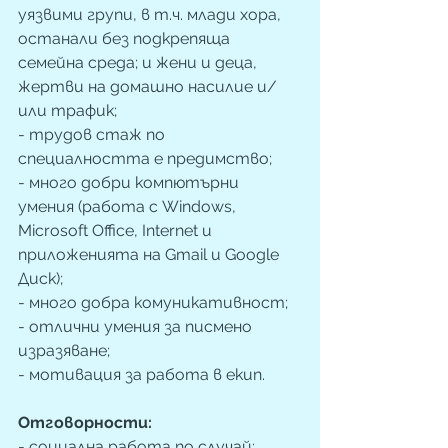
уязвими групи, в т.ч. млади хора, 
останали без подкрепяща 
семейна среда; и жени и деца, 
жертви на домашно насилие и/
или трафик;
- трудов стаж по 
специалността е предимство;
- много добри компютърни 
умения (работа с Windows, 
Microsoft Office, Internet и 
приложенията на Gmail и Google 
Диск);
- много добра комуникативност; 
- отлични умения за писмено 
изразяване;
- мотивация за работа в екип.
Отговорности: 
- социална работа по случай;