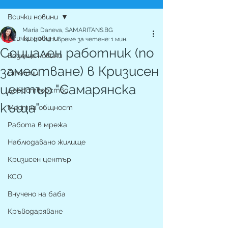
Всички новини
Maria Daneva, SAMARITANS.BG
Всички новини
24.09.2019 г.
време за четене: 1 мин.
Социален работник (по
Водещи новини
заместване) в Кризисен
Статии
център "Самарянска
Добротворство
къща"
Местна общност
Работа в мрежа
Наблюдавано жилище
Кризисен център
КСО
Внучено на баба
Кръводаряване