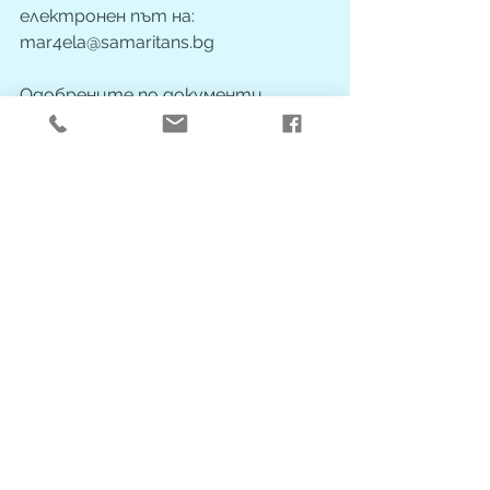
електронен път на: 
mar4ela@samaritans.bg 
Одобрените по документи 
кандидати ще бъдат поканени на 
интервю!
В случай на неодобрение, се 
счита, че кандидатът се 
съгласява с предварителното 
условие на организацията, да 
задържи в архива си подадените 
от кандидатите документи.
 За повече информация:
Сдружение „Самаряни”
Мария Данева
тел.: 042/621 083, 
моб. тел.: 0878/394 224, 