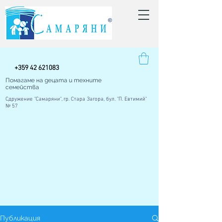
+
359 42
621083
Помагаме на децата и техните
семейства
Сдружение "Самаряни", гр. Стара Загора, бул. "П. Евтимий"
№ 57
Публикация