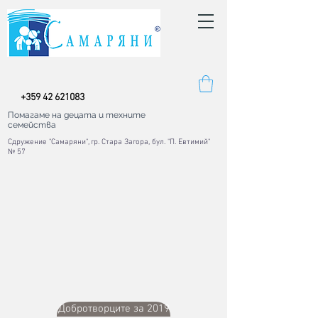
+
359 42
621083
Помагаме на децата и техните
семейства
Сдружение "Самаряни", гр. Стара Загора, бул. "П. Евтимий"
№ 57
Добротворците за 2019