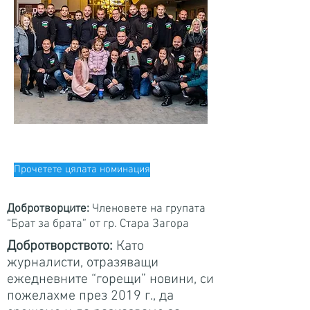
Прочетете цялата номинация
Добротворците:
Членовете на групата
“Брат за брата” от гр. Стара Загора
Добротворството:
Като
журналисти, отразяващи
ежедневните “горещи” новини, си
пожелахме през 2019 г., да