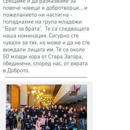
срещаме и да разказваме за
повече човеци и добротворци… и
пожеланието ни настигна -
попаднахме на група младежи
“Брат за брата”. Те са следващата
наша номинация. Сигурно сте
чували за тях, но може и да не сте
виждали лицата им. Те са около
50 млади хора от Стара Загора,
обединени, според нас, от вярата
в Доброто.